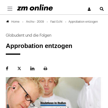
S
Archiv - 2009
Fast Echt
Approbation entzogen
Home
Globudent und die Folgen
Approbation entzogen
Facebook
Plattform
LinekdIn
Seite
X
ausdrucken