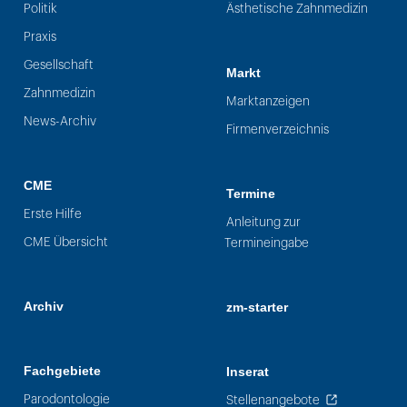
Politik
Ästhetische Zahnmedizin
Praxis
Gesellschaft
Markt
Zahnmedizin
Marktanzeigen
News-Archiv
Firmenverzeichnis
CME
Termine
Erste Hilfe
Anleitung zur
CME Übersicht
Termineingabe
Archiv
zm-starter
Fachgebiete
Inserat
Parodontologie
Stellenangebote