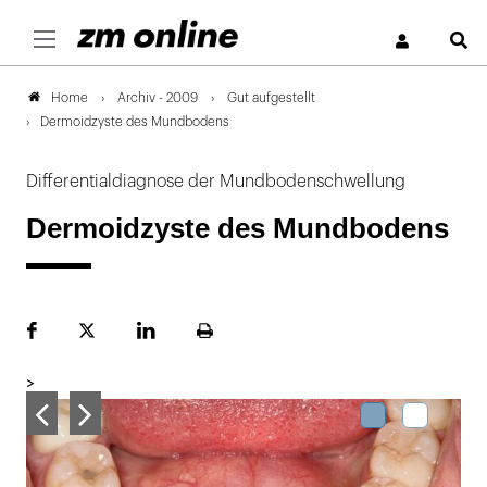
S
Archiv - 2009
Gut aufgestellt
Home
Dermoidzyste des Mundbodens
Differentialdiagnose der Mundbodenschwellung
Dermoidzyste des Mundbodens
Facebook
Plattform
LinekdIn
Seite
X
ausdrucken
>