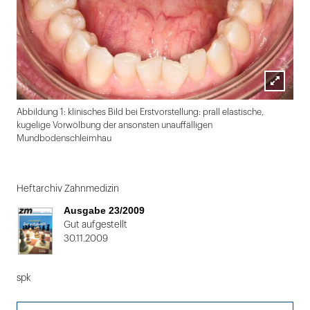
Lightbox
Abbildung 1: klinisches Bild bei Erstvorstellung: prall elastische,
öffnen
kugelige Vorwölbung der ansonsten unauffälligen
Mundbodenschleimhau
Folie
1
Heftarchiv Zahnmedizin
von
Ausgabe 23/2009
2
Gut aufgestellt
30.11.2009
spk