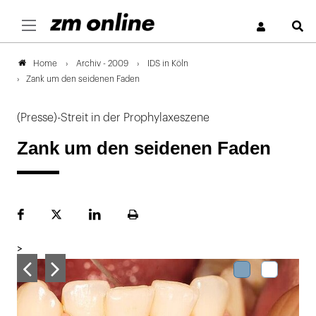
S
Archiv - 2009
IDS in Köln
Home
Zank um den seidenen Faden
(Presse)-Streit in der Prophylaxeszene
Zank um den seidenen Faden
Facebook
Plattform
LinekdIn
Seite
X
ausdrucken
>