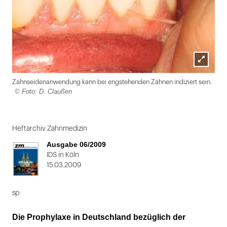
Lightbox
Zahnseidenanwendung kann bei engstehenden Zähnen indiziert sein.
öffnen
© Foto: D. Claußen
Folie
1
Heftarchiv Zahnmedizin
von
Ausgabe 06/2009
2
IDS in Köln
15.03.2009
sp
Die Prophylaxe in Deutschland bezüglich der