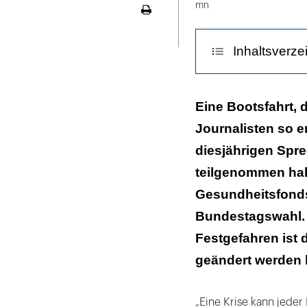
mn
Seite
ausdrucken
Inhaltsverze
Politik auf Kur
Eine Bootsfahrt, d
Journalisten so er
diesjährigen Spr
teilgenommen hab
Gesundheitsfonds
Bundestagswahl. 
Festgefahren ist 
geändert werden k
„Eine Krise kann jeder 