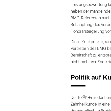
Leistungsbewertung kei
neben der mangelnden
BMG-Referenten auch n
Behauptung des Veror
Honorarsteigerung von
Diese Kritikpunkte, so
Vertretern des BMG b
Bereitschaft zu entspr
nicht mehr vor Ende de
Politik auf K
Der BZÄK-Präsident er
Zahnheilkunde in eine Z
demografischen Proble