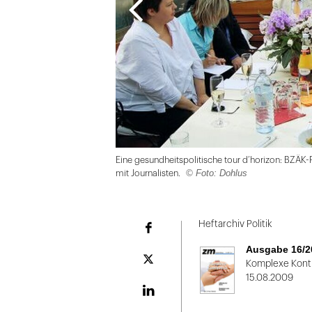
Eine gesundheitspolitische tour d’horizon: BZÄK-
© Foto: Dohlus
mit Journalisten.
Folie
1
Heftarchiv Politik
Facebook
von
Ausgabe 16/2
2
Plattform
Komplexe Kont
X
15.08.2009
LinekdIn