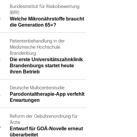
Bundesinstitut für Risikobewertung
1
(BfR)
Welche Mikronährstoffe braucht
die Generation 65+?
Patientenbehandlung in der
Medizinische Hochschule
2
Brandenburg
Die erste Universitätszahnklinik
Brandenburgs startet heute
ihren Betrieb
Deutsche Multicenterstudie
3
Parodontaltherapie-App verfehlt
Erwartungen
Reform der Gebührenordnung für
4
Ärzte
Entwurf für GOÄ-Novelle erneut
überarbeitet