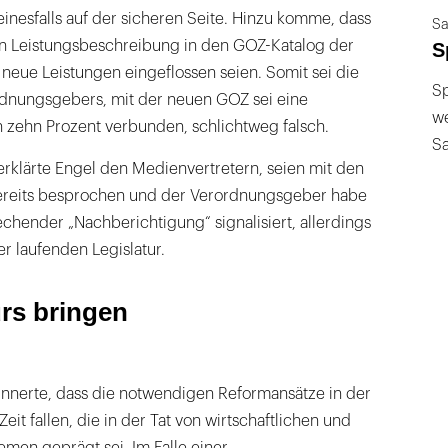
nesfalls auf der sicheren Seite. Hinzu komme, dass
Sa
 Leistungsbeschreibung in den GOZ-Katalog der
S
eue Leistungen eingeflossen seien. Somit sei die
Sp
dnungsgebers, mit der neuen GOZ sei eine
we
 zehn Prozent verbunden, schlichtweg falsch.
S
 erklärte Engel den Medienvertretern, seien mit den
ereits besprochen und der Verordnungsgeber habe
echender „Nachberichtigung“ signalisiert, allerdings
r laufenden Legislatur.
urs bringen
innerte, dass die notwendigen Reformansätze in der
eit fallen, die in der Tat von wirtschaftlichen und
men geprägt sei. Im Falle einer