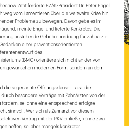
chechow-Zitat forderte BZÄK-Präsident Dr. Peter Engel
sich weg vom Lamentieren über die weltweite Krise hin
ehender Probleme zu bewegen. Davon gebe es im
gend, meinte Engel und lieferte Konkretes: Die
lierung anstehende Gebührenordnung für Zahnärzte
 Gedanken einer präventionsorientierten
ferentenentwurf des
steriums (BMG) orientiere sich nicht an der von
ten gewünschen modernen Form, sondern an den
d die sogenannte Öffnungsklausel – also die
 durch besondere Verträge mit Zahnärzten von der
fordern, sei ohne eine entsprechend erfolgte
ht sinnvoll. Wer sich als Zahnarzt vor diesem
selektiven Vertrag mit der PKV einließe, könne zwar
gen hoffen, sei aber mangels konkreter