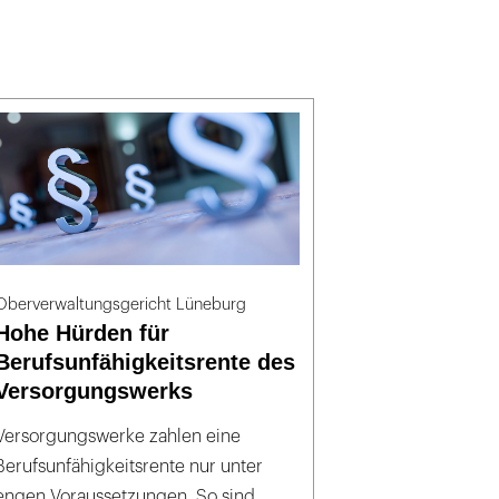
Oberverwaltungsgericht Lüneburg
Hohe Hürden für
Berufsunfähigkeitsrente des
Versorgungswerks
Versorgungswerke zahlen eine
Berufsunfähigkeitsrente nur unter
engen Voraussetzungen. So sind