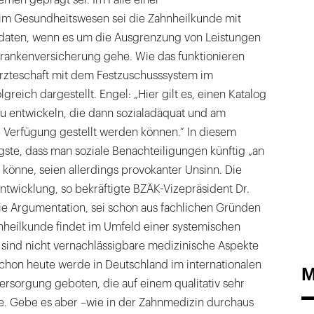
im Gesundheitswesen sei die Zahnheilkunde mit
idaten, wenn es um die Ausgrenzung von Leistungen
Krankenversicherung gehe. Wie das funktionieren
rzteschaft mit dem Festzuschusssystem im
lgreich dargestellt. Engel: „Hier gilt es, einen Katalog
u entwickeln, die dann sozialadäquat und am
ur Verfügung gestellt werden können.“ In diesem
ste, dass man soziale Benachteiligungen künftig „an
könne, seien allerdings provokanter Unsinn. Die
ntwicklung, so bekräftigte BZÄK-Vizepräsident Dr.
ie Argumentation, sei schon aus fachlichen Gründen
hnheilkunde findet im Umfeld einer systemischen
r sind nicht vernachlässigbare medizinische Aspekte
Schon heute werde in Deutschland im internationalen
M
rsorgung geboten, die auf einem qualitativ sehr
de. Gebe es aber –wie in der Zahnmedizin durchaus