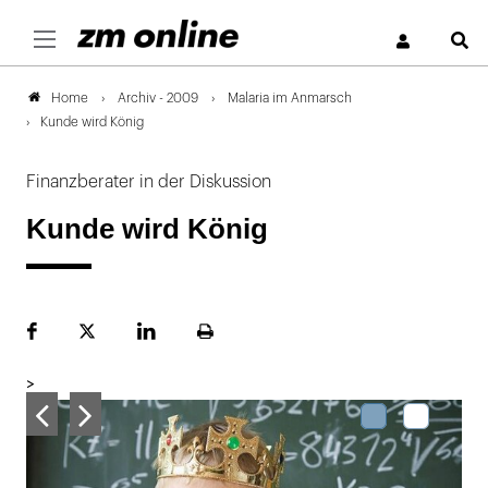
S
Archiv - 2009
Malaria im Anmarsch
Home
Kunde wird König
Finanzberater in der Diskussion
Kunde wird König
Facebook
Plattform
LinekdIn
Seite
X
ausdrucken
>