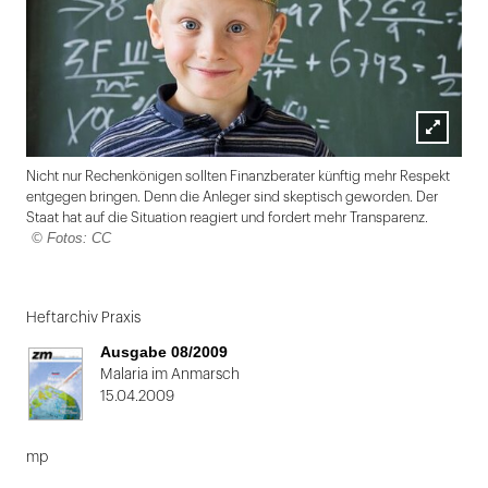
Lightbox
Nicht nur Rechenkönigen sollten Finanzberater künftig mehr Respekt
öffnen
entgegen bringen. Denn die Anleger sind skeptisch geworden. Der
Staat hat auf die Situation reagiert und fordert mehr Transparenz.
© Fotos: CC
Folie
1
Heftarchiv Praxis
von
Ausgabe 08/2009
2
Malaria im Anmarsch
15.04.2009
mp