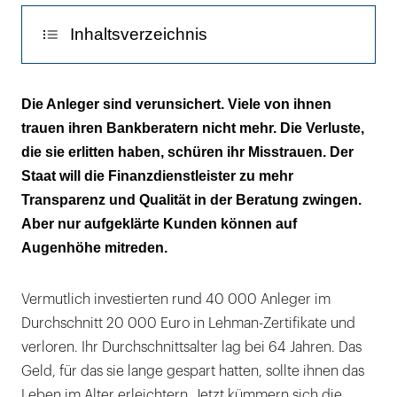
Inhaltsverzeichnis
Der Batzen in der Tasche des Beraters
Die Anleger sind verunsichert. Viele von ihnen
trauen ihren Bankberatern nicht mehr. Die Verluste,
Die Konsequenzen aus der Studie
die sie erlitten haben, schüren ihr Misstrauen. Der
Zwischen Honorar und Provision
Staat will die Finanzdienstleister zu mehr
Transparenz und Qualität in der Beratung zwingen.
Aber nur aufgeklärte Kunden können auf
Augenhöhe mitreden.
Vermutlich investierten rund 40 000 Anleger im
Durchschnitt 20 000 Euro in Lehman-Zertifikate und
verloren. Ihr Durchschnittsalter lag bei 64 Jahren. Das
Geld, für das sie lange gespart hatten, sollte ihnen das
Leben im Alter erleichtern. Jetzt kümmern sich die