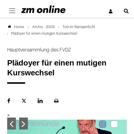
S
Archiv - 2009
Tod im Rampenlicht
Home
Plädoyer für einen mutigen Kurswechsel
Hauptversammlung des FVDZ
Plädoyer für einen mutigen
Kurswechsel
Facebook
Plattform
LinekdIn
Seite
X
ausdrucken
>