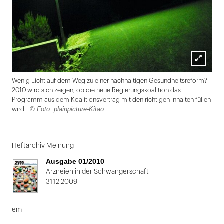
Lightbox
Wenig Licht auf dem Weg zu einer nachhaltigen Gesundheitsreform?
öffnen
2010 wird sich zeigen, ob die neue Regierungskoalition das
Programm aus dem Koalitionsvertrag mit den richtigen Inhalten füllen
© Foto: plainpicture-Kitao
wird.
Folie
1
Heftarchiv Meinung
von
Ausgabe 01/2010
2
Arzneien in der Schwangerschaft
31.12.2009
em