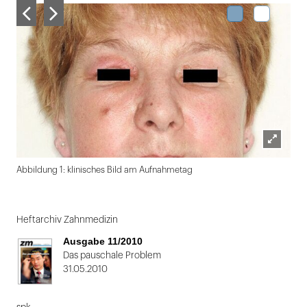
Lightbox
Abbildung 1: klinisches Bild am Aufnahmetag
öffnen
Folie
1
Heftarchiv Zahnmedizin
von
Ausgabe 11/2010
2
Das pauschale Problem
31.05.2010