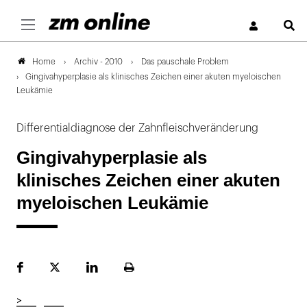
S
Archiv - 2010
Das pauschale Problem
Home
Gingivahyperplasie als klinisches Zeichen einer akuten myeloischen
Leukämie
Differentialdiagnose der Zahnfleischveränderung
Gingivahyperplasie als
klinisches Zeichen einer akuten
myeloischen Leukämie
Facebook
Plattform
LinekdIn
Seite
X
ausdrucken
>