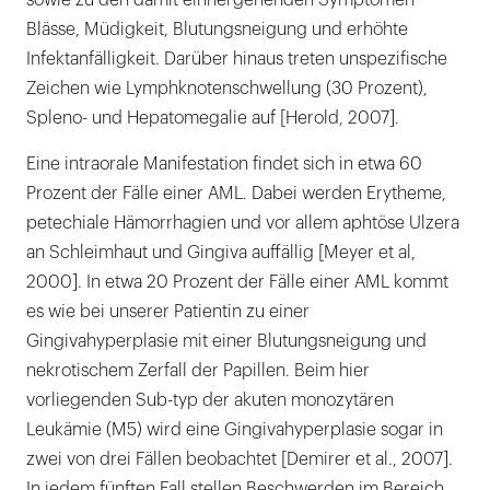
sowie zu den damit einhergehenden Symptomen
Blässe, Müdigkeit, Blutungsneigung und erhöhte
Infektanfälligkeit. Darüber hinaus treten unspezifische
Zeichen wie Lymphknotenschwellung (30 Prozent),
Spleno- und Hepatomegalie auf [Herold, 2007].
Eine intraorale Manifestation findet sich in etwa 60
Prozent der Fälle einer AML. Dabei werden Erytheme,
petechiale Hämorrhagien und vor allem aphtöse Ulzera
an Schleimhaut und Gingiva auffällig [Meyer et al,
2000]. In etwa 20 Prozent der Fälle einer AML kommt
es wie bei unserer Patientin zu einer
Gingivahyperplasie mit einer Blutungsneigung und
nekrotischem Zerfall der Papillen. Beim hier
vorliegenden Sub-typ der akuten monozytären
Leukämie (M5) wird eine Gingivahyperplasie sogar in
zwei von drei Fällen beobachtet [Demirer et al., 2007].
In jedem fünften Fall stellen Beschwerden im Bereich