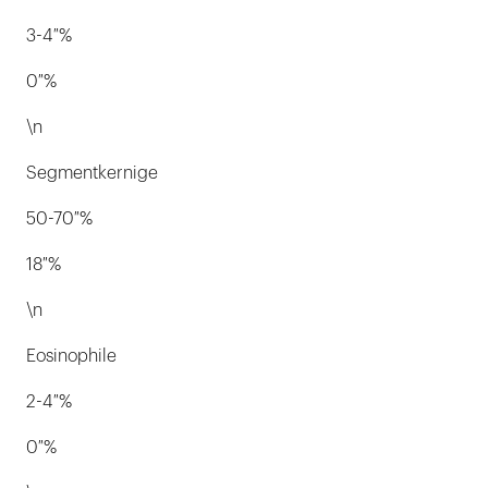
3-4 %
0 %
\n
Segmentkernige
50-70 %
18 %
\n
Eosinophile
2-4 %
0 %