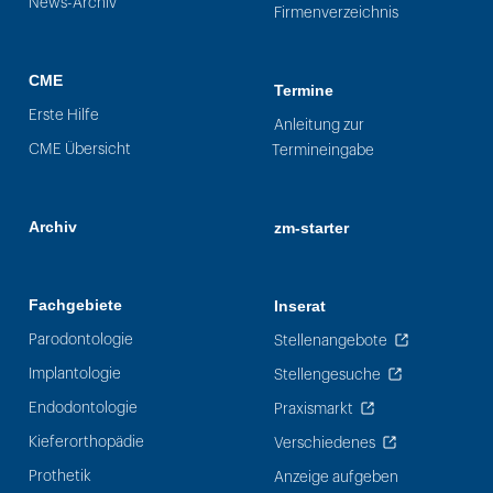
News-Archiv
Firmenverzeichnis
CME
Termine
Erste Hilfe
Anleitung zur
CME Übersicht
Termineingabe
Archiv
zm-starter
Fachgebiete
Inserat
Parodontologie
Stellenangebote
Implantologie
Stellengesuche
Endodontologie
Praxismarkt
Kieferorthopädie
Verschiedenes
Prothetik
Anzeige aufgeben