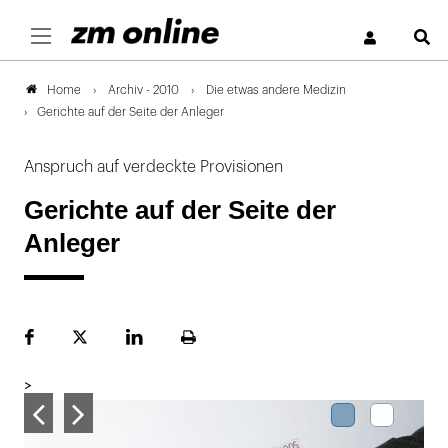
S
Archiv - 2010
Die etwas andere Medizin
Home
Gerichte auf der Seite der Anleger
Anspruch auf verdeckte Provisionen
Gerichte auf der Seite der
Anleger
Facebook
Plattform
LinekdIn
Seite
X
ausdrucken
>