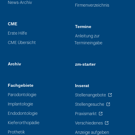
News-Archiv
Firmenverzeichnis
CME
Termine
Erste Hilfe
Anleitung zur
CME Übersicht
Termineingabe
Archiv
zm-starter
Fachgebiete
Inserat
Parodontologie
Stellenangebote
Implantologie
Stellengesuche
Endodontologie
Praxismarkt
Kieferorthopädie
Verschiedenes
Prothetik
Anzeige aufgeben