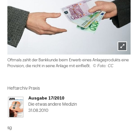
Lightbox
Oftmals zahlt der Bankkunde beim Erwerb eines Anlageprodukts eine
öffnen
© Foto: CC
Provision, die nicht in seine Anlage mit einfließt.
Folie
1
Heftarchiv Praxis
von
Ausgabe 17/2010
2
Die etwas andere Medizin
31.08.2010
sg