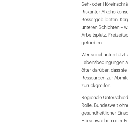
Seh- oder Höreinschrä
Riskanter Alkoholkonsu
Bessergebildeten. Kör
unteren Schichten – w
Arbeitsplatz. Freizei
getrieben.
Wer sozial unterstützt
Lebensbedingungen abf
öfter darüber, dass si
Ressourcen zur Abmil
zurückgreifen.
Regionale Unterschied
Rolle. Bundesweit ohne
gesundheitlicher Eins
Hörschwächen oder Fe