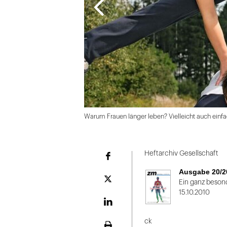
Warum Frauen länger leben? Vielleicht auch einfa
Folie
1
Heftarchiv Gesellschaft
Facebook
von
Ausgabe 20/2
2
Plattform
Ein ganz beson
X
15.10.2010
LinekdIn
ck