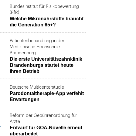
Bundesinstitut für Risikobewertung
1
(BfR)
Welche Mikronährstoffe braucht
die Generation 65+?
Patientenbehandlung in der
Medizinische Hochschule
2
Brandenburg
Die erste Universitätszahnklinik
Brandenburgs startet heute
ihren Betrieb
Deutsche Multicenterstudie
3
Parodontaltherapie-App verfehlt
Erwartungen
Reform der Gebührenordnung für
4
Ärzte
Entwurf für GOÄ-Novelle erneut
überarbeitet