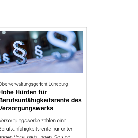
Oberverwaltungsgericht Lüneburg
Hohe Hürden für
Berufsunfähigkeitsrente des
Versorgungswerks
Versorgungswerke zahlen eine
Berufsunfähigkeitsrente nur unter
engen Voraussetzungen. So sind