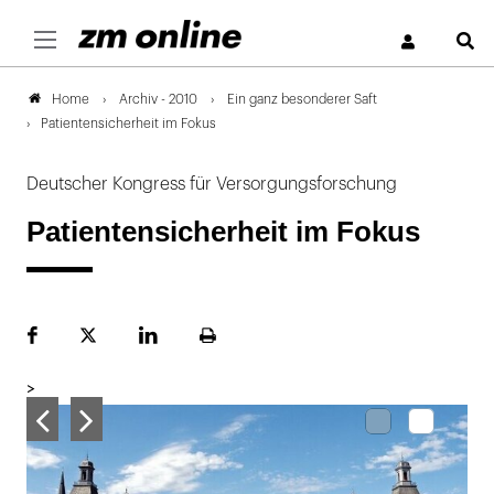
S
Archiv - 2010
Ein ganz besonderer Saft
Home
Patientensicherheit im Fokus
Deutscher Kongress für Versorgungsforschung
Patientensicherheit im Fokus
Facebook
Plattform
LinekdIn
Seite
X
ausdrucken
>