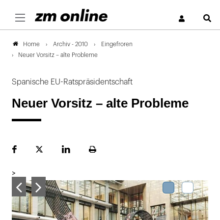
S
Archiv - 2010
Eingefroren
Home
Neuer Vorsitz – alte Probleme
Spanische EU-Ratspräsidentschaft
Neuer Vorsitz – alte Probleme
Facebook
Plattform
LinekdIn
Seite
X
ausdrucken
>