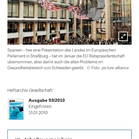
Lightbox
Spanien – hier eine Präsentation des Landes im Europäischen
öffnen
Parlament in Straßburg – hat im Januar die EU-Ratspräsidentschaft
übernommen, aber damit auch die alten Probleme im
© Foto: picture alliance
Gesundheitsbereich von Schweden geerbt.
Folie
1
Heftarchiv Gesellschaft
von
Ausgabe 03/2010
2
Eingefroren
31.01.2010