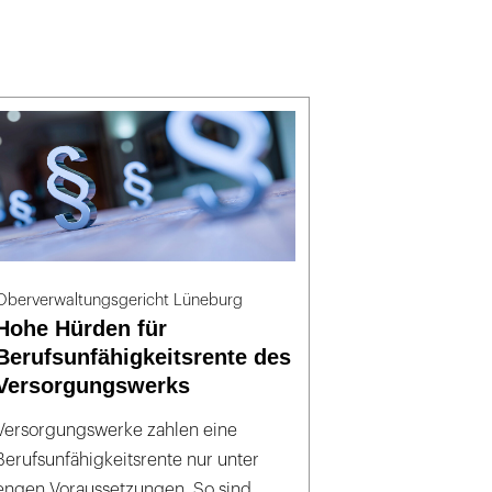
Oberverwaltungsgericht Lüneburg
Hohe Hürden für
Berufsunfähigkeitsrente des
Versorgungswerks
Versorgungswerke zahlen eine
Berufsunfähigkeitsrente nur unter
engen Voraussetzungen. So sind