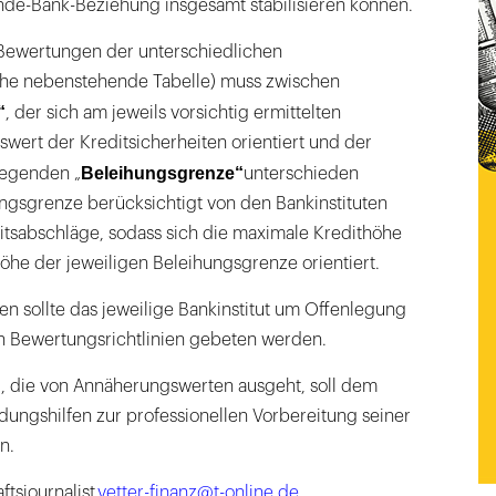
nde-Bank-Beziehung insgesamt stabilisieren können.
Bewertungen der unterschiedlichen
iehe nebenstehende Tabelle) muss zwischen
“
, der sich am jeweils vorsichtig ermittelten
wert der Kreditsicherheiten orientiert und der
Beleihungsgrenze“
iegenden „
unterschieden
ngsgrenze berücksichtigt von den Bankinstituten
tsabschläge, sodass sich die maximale Kredithöhe
öhe der jeweiligen Beleihungsgrenze orientiert.
n sollte das jeweilige Bankinstitut um Offenlegung
n Bewertungsrichtlinien gebeten werden.
 die von Annäherungswerten ausgeht, soll dem
ungshilfen zur professionellen Vorbereitung seiner
n.
ftsjournalist
vetter-finanz@t-online.de