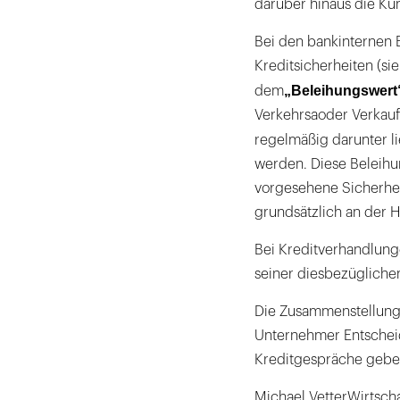
darüber hinaus die Ku
Bei den bankinternen 
Kreditsicherheiten (s
„Beleihungswert
dem
Verkehrsaoder Verkaufs
regelmäßig darunter l
werden. Diese Beleihu
vorgesehene Sicherhei
grundsätzlich an der H
Bei Kreditverhandlunge
seiner diesbezügliche
Die Zusammenstellung,
Unternehmer Entscheid
Kreditgespräche gebe
Michael VetterWirtscha