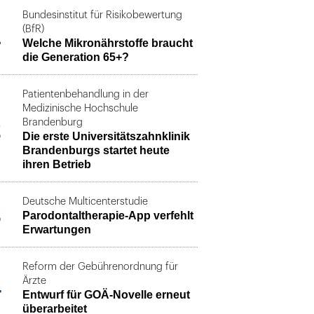
Bundesinstitut für Risikobewertung
1
(BfR)
Welche Mikronährstoffe braucht
die Generation 65+?
Patientenbehandlung in der
Medizinische Hochschule
2
Brandenburg
Die erste Universitätszahnklinik
Brandenburgs startet heute
ihren Betrieb
Deutsche Multicenterstudie
3
Parodontaltherapie-App verfehlt
Erwartungen
Reform der Gebührenordnung für
4
Ärzte
Entwurf für GOÄ-Novelle erneut
überarbeitet