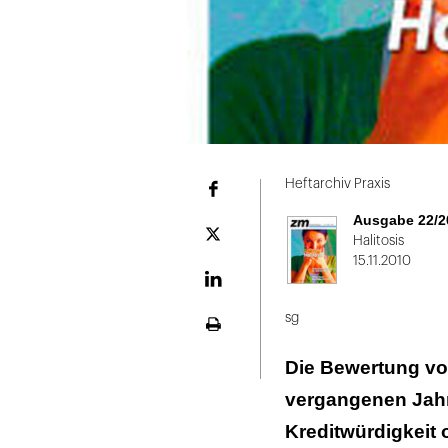
Heftarchiv Praxis
Facebook
Ausgabe 22/2
Plattform
Halitosis
X
15.11.2010
LinekdIn
sg
Seite
ausdrucken
Die Bewertung vo
vergangenen Jahr
Kreditwürdigkeit 