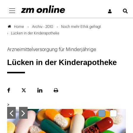
S
Archiv - 2010
Noch mehr Ethik gefragt
Home
Lücken in der Kinderapotheke
Arzneimittelversorgung für Minderjährige
Lücken in der Kinderapotheke
Facebook
Plattform
LinekdIn
Seite
X
ausdrucken
>