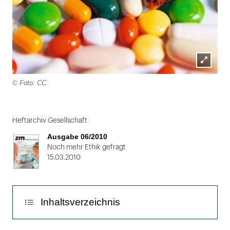
Lightbox
© Foto: CC
öffnen
Folie
1
Heftarchiv Gesellschaft
von
Ausgabe 06/2010
2
Noch mehr Ethik gefragt
15.03.2010
Inhaltsverzeichnis