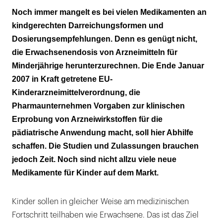
Verschreibung nur im off-label-use
Noch immer mangelt es bei vielen Medikamenten an
kindgerechten Darreichungsformen und
Pädiatrische Studien gefordert
Dosierungsempfehlungen. Denn es genügt nicht,
Kein Paradigmenwechsel in Sicht
die Erwachsenendosis von Arzneimitteln für
Minderjährige herunterzurechnen. Die Ende Januar
Die Erwachsenen kommen zuerst
2007 in Kraft getretene EU-
Kinderarzneimittelverordnung, die
Experten nicht genügend berücksichtigt
Pharmaunternehmen Vorgaben zur klinischen
Erprobung von Arzneiwirkstoffen für die
pädiatrische Anwendung macht, soll hier Abhilfe
schaffen. Die Studien und Zulassungen brauchen
jedoch Zeit. Noch sind nicht allzu viele neue
Medikamente für Kinder auf dem Markt.
Kinder sollen in gleicher Weise am medizinischen
Fortschritt teilhaben wie Erwachsene. Das ist das Ziel