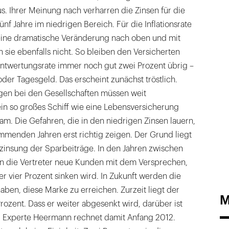
us. Ihrer Meinung nach verharren die Zinsen für die
f Jahre im niedrigen Bereich. Für die Inflationsrate
eine dramatische Veränderung nach oben und mit
n sie ebenfalls nicht. So bleiben den Versicherten
twertungsrate immer noch gut zwei Prozent übrig –
oder Tagesgeld. Das erscheint zunächst tröstlich.
gen bei den Gesellschaften müssen weit
in so großes Schiff wie eine Lebensversicherung
sam. Die Gefahren, die in den niedrigen Zinsen lauern,
mmenden Jahren erst richtig zeigen. Der Grund liegt
rzinsung der Sparbeiträge. In den Jahren zwischen
n die Vertreter neue Kunden mit dem Versprechen,
er vier Prozent sinken wird. In Zukunft werden die
ben, diese Marke zu erreichen. Zurzeit liegt der
M
Prozent. Dass er weiter abgesenkt wird, darüber ist
g. Experte Heermann rechnet damit Anfang 2012.