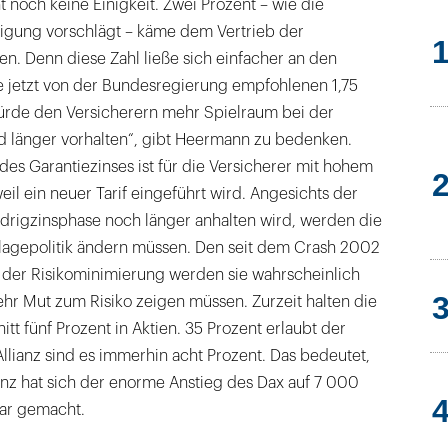
 noch keine Einigkeit. Zwei Prozent – wie die
igung vorschlägt – käme dem Vertrieb der
n. Denn diese Zahl ließe sich einfacher an den
e jetzt von der Bundesregierung empfohlenen 1,75
würde den Versicherern mehr Spielraum bei der
d länger vorhalten“, gibt Heermann zu bedenken.
es Garantiezinses ist für die Versicherer mit hohem
l ein neuer Tarif eingeführt wird. Angesichts der
edrigzinsphase noch länger anhalten wird, werden die
nlagepolitik ändern müssen. Den seit dem Crash 2002
der Risikominimierung werden sie wahrscheinlich
hr Mut zum Risiko zeigen müssen. Zurzeit halten die
tt fünf Prozent in Aktien. 35 Prozent erlaubt der
llianz sind es immerhin acht Prozent. Das bedeutet,
nz hat sich der enorme Anstieg des Dax auf 7 000
ar gemacht.