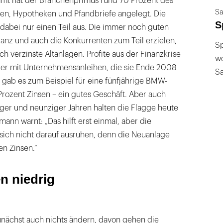
amt hat der Branchenprimus rund 70 Prozent des
Sa
ihen, Hypotheken und Pfandbriefe angelegt. Die
S
dabei nur einen Teil aus. Die immer noch guten
lianz und auch die Konkurrenten zum Teil erzielen,
Sp
h verzinste Altanlagen. Profite aus der Finanzkrise
we
rer mit Unternehmensanleihen, die sie Ende 2008
S
 gab es zum Beispiel für eine fünfjährige BMW-
Prozent Zinsen – ein gutes Geschäft. Aber auch
iger und neunziger Jahren halten die Flagge heute
nn warnt: „Das hilft erst einmal, aber die
sich nicht darauf ausruhen, denn die Neuanlage
en Zinsen.“
n niedrig
unächst auch nichts ändern, davon gehen die