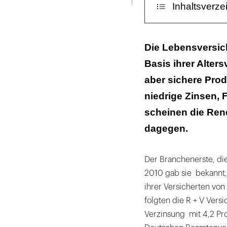
Inhaltsverze
Zinsen bleiben
Die Lebensversic
Basis ihrer Alter
Instabile Euro
aber sichere Prod
Absenkung des
niedrige Zinsen, 
scheinen die Rend
dagegen.
Der Branchenerste, di
2010 gab sie bekannt, 
ihrer Versicherten von
folgten die R + V Vers
Verzinsung mit 4,2 Pr