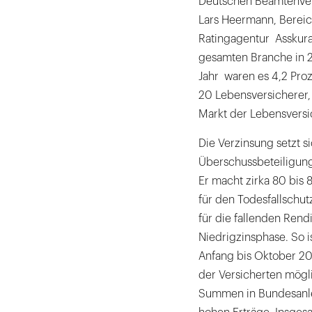
Deutschen Beamtenvers
Lars Heermann, Bereic
Ratingagentur Asskura
gesamten Branche in 20
Jahr waren es 4,2 Proz
20 Lebensversicherer,
Markt der Lebensvers
Die Verzinsung setzt 
Überschussbeteiligung.
Er macht zirka 80 bis 
für den Todesfallschut
für die fallenden Rend
Niedrigzinsphase. So i
Anfang bis Oktober 201
der Versicherten mögli
Summen in Bundesanlei