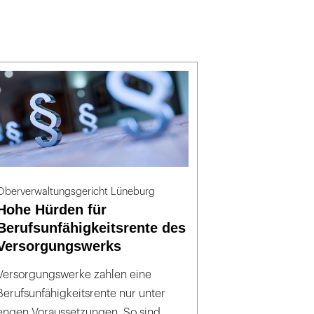
Oberverwaltungsgericht Lüneburg
Hohe Hürden für
Berufsunfähigkeitsrente des
Versorgungswerks
Versorgungswerke zahlen eine
Berufsunfähigkeitsrente nur unter
engen Voraussetzungen. So sind