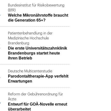
Bundesinstitut für Risikobewertung
1
(BfR)
Welche Mikronährstoffe braucht
die Generation 65+?
Patientenbehandlung in der
Medizinische Hochschule
2
Brandenburg
Die erste Universitätszahnklinik
Brandenburgs startet heute
ihren Betrieb
Deutsche Multicenterstudie
3
Parodontaltherapie-App verfehlt
Erwartungen
Reform der Gebührenordnung für
4
Ärzte
Entwurf für GOÄ-Novelle erneut
überarbeitet