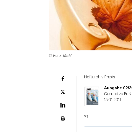
© Foto: MEV
Folie
1
Heftarchiv Praxis
Facebook
von
Ausgabe 02/2
2
Plattform
Gesund zu Fuß
X
15.01.2011
LinekdIn
sg
Seite
ausdrucken