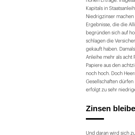
hohen Erträge. Insges
Kapitals in Staatsanle
Niedrigzinser machen 
Ergebnisse, die die Al
begründen sich auf hoc
schlagen die Versiche
gekauft haben. Damals
Anleihe mehr als acht 
Papiere aus den achtz
noch hoch. Doch Heerma
Gesellschaften dürfen 
erfolgt zu sehr niedrig
Zinsen bleibe
Und daran wird sich z