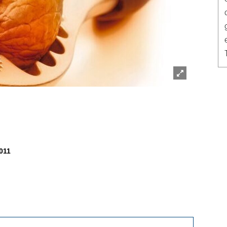
Lightbox
öffnen
011