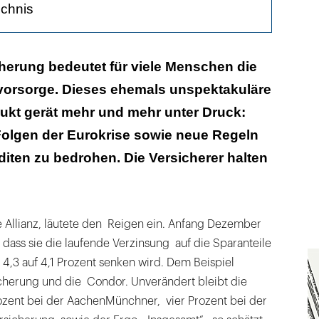
ichnis
 niedrig
herung bedeutet für viele Menschen die
svorsorge. Dieses ehemals unspektakuläre
-Länder sorgen für Spannung
ukt gerät mehr und mehr unter Druck:
 Garantiezinses
Folgen der Eurokrise sowie neue Regeln
iten zu bedrohen. Die Versicherer halten
e Allianz, läutete den Reigen ein. Anfang Dezember
dass sie die laufende Verzinsung auf die Sparanteile
 4,3 auf 4,1 Prozent senken wird. Dem Beispiel
icherung und die Condor. Unverändert bleibt die
ozent bei der AachenMünchner, vier Prozent bei der