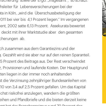
icherung sowie der Ergo. „Insgesamt“, so schätzt
hsleiter für Lebensversicherungen bei der
ta in Köln, „wird die Überschussbeteiligung der
11 bei vier bis 4,1 Prozent liegen.“ Im vergangenen
ent, 2002 satte 6,13 Prozent. Assekurata bewertet
 deckt mit ihrer Marktstudie aber den gesamten
icherungen ab.
sich zusammen aus dem Garantiezins und der
 Gezahlt wird sie aber nur auf den reinen Sparanteil.
85 Prozent des Beitrags aus. Der Rest verschwindet
z, Provisionen und laufende Kosten. Der Hauptgrund
iten liegen in der immer noch anhaltenden
st die Verzinsung zehnjähriger Bundesanleihen von
0 von 3,4 auf 2,5 Prozent gefallen. Um das Kapital
chst risikofrei anzulegen, wandern die größten
hen und Pfandbriefe und die bieten derzeit keine