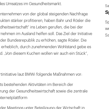
des Umsatzes im Gesundheitsmarkt.
Sa
S
Unternehmen von der global steigenden Nachfrage
kten stärker profitieren, haben Bahr und Rösler die
Sp
dheitswirtschaft“ ins Leben gerufen, die bei der
we
ehmen im Ausland helfen soll. Das Ziel der Initiative
S
it der Bundesrepublik zu erhöhen, sagte Rösler. Die
en erheblich, durch zunehmenden Wohlstand gebe es
d. „Von diesem Kuchen wollen wir auch ein Stück“,
rtinitiative laut BMWi folgende Maßnahmen vor:
ts bestehenden Aktivitäten im Bereich der
rung der Gesundheitswirtschaft sowie die zentrale
nternetplattform
er Meetings unter Beteiligung der Wirtschaft in