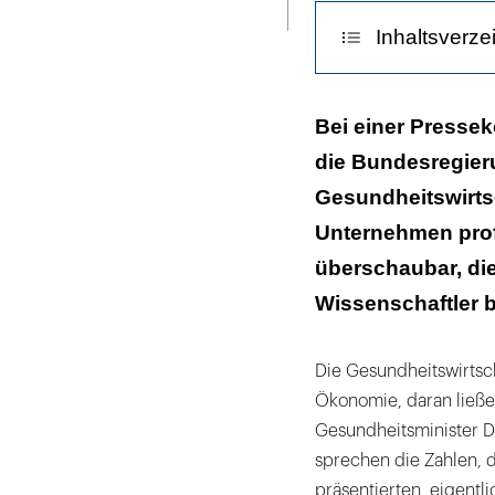
ausdrucken
Inhaltsverze
Exportquote e
Bei einer Presseko
die Bundesregieru
Ambivalente R
Gesundheitswirts
Unternehmen prof
überschaubar, die
Wissenschaftler b
Die Gesundheitswirtsch
Ökonomie, daran ließen
Gesundheitsminister Da
sprechen die Zahlen, d
präsentierten, eigentli