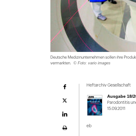
Deutsche Medizinunternehmen sollen ihre Produkt
© Foto: vario images
vermarkten.
Folie
1
Heftarchiv Gesellschaft
Facebook
von
Ausgabe 18/2
2
Plattform
Parodontitis u
X
15.09.2011
LinekdIn
eb
Seite