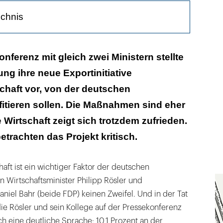
ichnis
rhöhen
nferenz mit gleich zwei Ministern stellte
ng ihre neue Exportinitiative
ezeption
chaft vor, von der deutschen
itieren sollen. Die Maßnahmen sind eher
 Wirtschaft zeigt sich trotzdem zufrieden.
etrachten das Projekt kritisch.
aft ist ein wichtiger Faktor der deutschen
 Wirtschaftsminister Philipp Rösler und
niel Bahr (beide FDP) keinen Zweifel. Und in der Tat
ie Rösler und sein Kollege auf der Pressekonferenz
ch eine deutliche Sprache: 10,1 Prozent an der