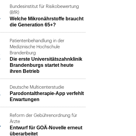
Bundesinstitut für Risikobewertung
1
(BfR)
Welche Mikronährstoffe braucht
die Generation 65+?
Patientenbehandlung in der
Medizinische Hochschule
2
Brandenburg
Die erste Universitätszahnklinik
Brandenburgs startet heute
ihren Betrieb
Deutsche Multicenterstudie
3
Parodontaltherapie-App verfehlt
Erwartungen
Reform der Gebührenordnung für
4
Ärzte
Entwurf für GOÄ-Novelle erneut
überarbeitet