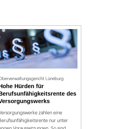
Oberverwaltungsgericht Lüneburg
Hohe Hürden für
Berufsunfähigkeitsrente des
Versorgungswerks
Versorgungswerke zahlen eine
Berufsunfähigkeitsrente nur unter
engen Voraussetzungen. So sind