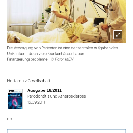
Lightbox
Die Versorgung von Patienten ist eine der zentralen Aufgaben den
öffnen
Unikliniken – doch viele Krankenhäuser haben
© Foto: MEV
Finanzierungsprobleme.
Folie
1
Heftarchiv Gesellschaft
von
Ausgabe 18/2011
2
Parodontitis und Atherosklerose
15.09.2011
eb