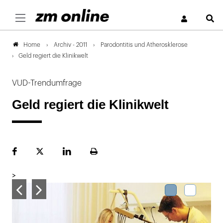
S
Archiv - 2011
Parodontitis und Atherosklerose
Home
Geld regiert die Klinikwelt
VUD-Trendumfrage
Geld regiert die Klinikwelt
Facebook
Plattform
LinekdIn
Seite
X
ausdrucken
>