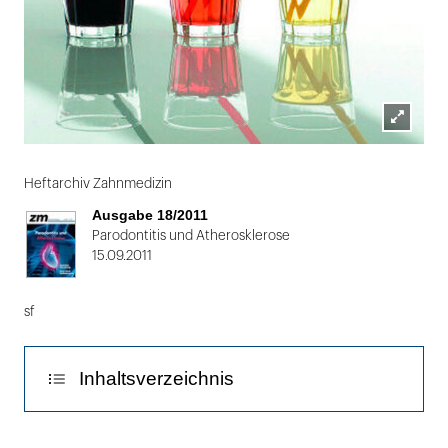
Lightbox
Folie
öffnen
1
Heftarchiv Zahnmedizin
von
Ausgabe 18/2011
2
Parodontitis und Atherosklerose
15.09.2011
sf
Inhaltsverzeichnis