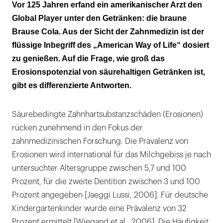
Zahl und Stärke der Säureangriffe
Vor 125 Jahren erfand ein amerikanischer Arzt den
entscheidend
Global Player unter den Getränken: die braune
Brause Cola. Aus der Sicht der Zahnmedizin ist der
Protektoren Reparatoren
flüssige Inbegriff des „American Way of Life“ dosiert
zu genießen. Auf die Frage, wie groß das
Erosionspotenzial von säurehaltigen Getränken ist,
gibt es differenzierte Antworten.
Säurebedingte Zahnhartsubstanzschäden (Erosionen)
rücken zunehmend in den Fokus der
zahnmedizinischen Forschung. Die Prävalenz von
Erosionen wird international für das Milchgebiss je nach
untersuchter Altersgruppe zwischen 5,7 und 100
Prozent, für die zweite Dentition zwischen 3 und 100
Prozent angegeben [Jaeggi Lussi, 2006]. Für deutsche
Kindergartenkinder wurde eine Prävalenz von 32
Prozent ermittelt [Wiegand et al., 2006]. Die Häufigkeit