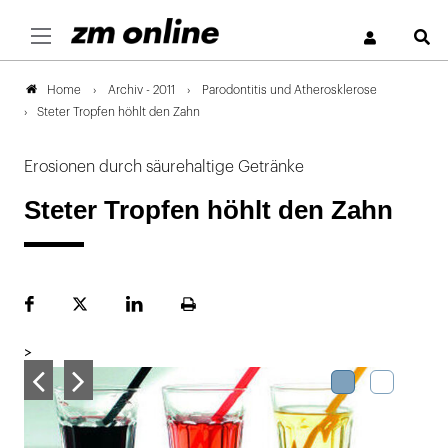
S
Archiv - 2011
Parodontitis und Atherosklerose
Home
Steter Tropfen höhlt den Zahn
Erosionen durch säurehaltige Getränke
Steter Tropfen höhlt den Zahn
Facebook
Plattform
LinekdIn
Seite
X
ausdrucken
>