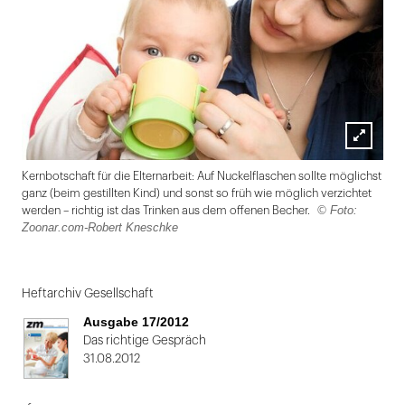
Lightbox
Kernbotschaft für die Elternarbeit: Auf Nuckelflaschen sollte möglichst
öffnen
ganz (beim gestillten Kind) und sonst so früh wie möglich verzichtet
© Foto:
werden – richtig ist das Trinken aus dem offenen Becher.
Zoonar.com-Robert Kneschke
Folie
1
Heftarchiv Gesellschaft
von
Ausgabe 17/2012
2
Das richtige Gespräch
31.08.2012