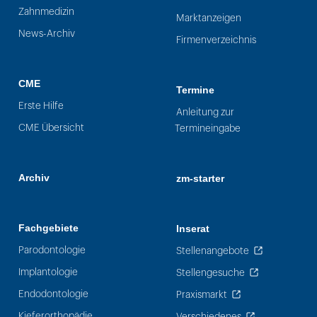
Zahnmedizin
Marktanzeigen
News-Archiv
Firmenverzeichnis
CME
Termine
Erste Hilfe
Anleitung zur
CME Übersicht
Termineingabe
Archiv
zm-starter
Fachgebiete
Inserat
Parodontologie
Stellenangebote
Implantologie
Stellengesuche
Endodontologie
Praxismarkt
Kieferorthopädie
Verschiedenes