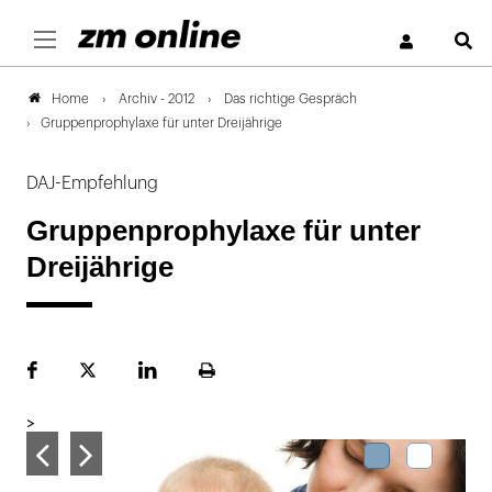
S
Archiv - 2012
Das richtige Gespräch
Home
Gruppenprophylaxe für unter Dreijährige
DAJ-Empfehlung
Gruppenprophylaxe für unter
Dreijährige
Facebook
Plattform
LinekdIn
Seite
X
ausdrucken
>