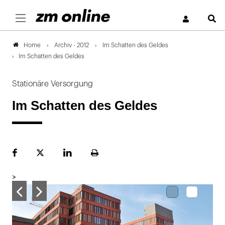
S
Archiv - 2012
Im Schatten des Geldes
Home
Im Schatten des Geldes
Stationäre Versorgung
Im Schatten des Geldes
Facebook
Plattform
LinekdIn
Seite
X
ausdrucken
>