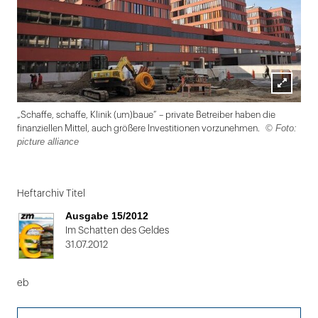
Lightbox
„Schaffe, schaffe, Klinik (um)baue“ – private Betreiber haben die
öffnen
© Foto:
finanziellen Mittel, auch größere Investitionen vorzunehmen.
picture alliance
Folie
1
Heftarchiv Titel
von
Ausgabe 15/2012
2
Im Schatten des Geldes
31.07.2012
eb