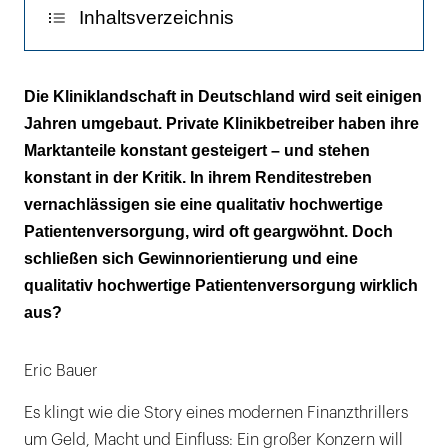
Inhaltsverzeichnis
Private auf dem Vormarsch
Die Kliniklandschaft in Deutschland wird seit einigen
Jahren umgebaut. Private Klinikbetreiber haben ihre
Versorgung mit reduziertem Personal
Marktanteile konstant gesteigert – und stehen
Der Wettbewerbsdruck steigt
konstant in der Kritik. In ihrem Renditestreben
vernachlässigen sie eine qualitativ hochwertige
Trend zur Ökonomisierung geht weiter
Patientenversorgung, wird oft geargwöhnt. Doch
schließen sich Gewinnorientierung und eine
INFO
qualitativ hochwertige Patientenversorgung wirklich
Die größten privaten Klinikbetreiber
aus?
INFO
Eric Bauer
Die deutsche Krankenhauslandschaft
Es klingt wie die Story eines modernen Finanzthrillers
um Geld, Macht und Einfluss: Ein großer Konzern will