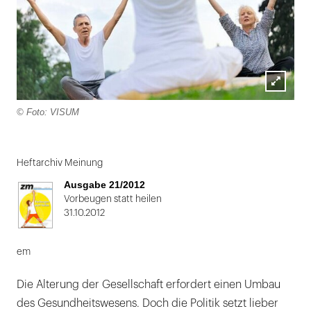
Lightbox
© Foto: VISUM
öffnen
Folie
1
Heftarchiv Meinung
von
Ausgabe 21/2012
2
Vorbeugen statt heilen
31.10.2012
em
Die Alterung der Gesellschaft erfordert einen Umbau
des Gesundheitswesens. Doch die Politik setzt lieber