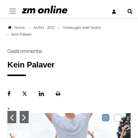
S
Archiv - 2012
Vorbeugen statt heilen
Home
Kein Palaver
Gastkommentar
Kein Palaver
Facebook
Plattform
LinekdIn
Seite
X
ausdrucken
>