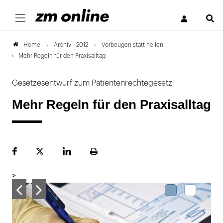
S
Archiv - 2012
Vorbeugen statt heilen
Home
Mehr Regeln für den Praxisalltag
Gesetzesentwurf zum Patientenrechtegesetz
Mehr Regeln für den Praxisalltag
Facebook
Plattform
LinekdIn
Seite
X
ausdrucken
>