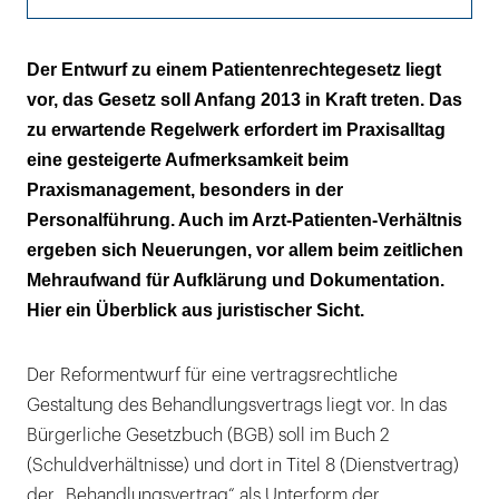
Eine angemessene Rechtsform
Der Entwurf zu einem Patientenrechtegesetz liegt
vor, das Gesetz soll Anfang 2013 in Kraft treten. Das
Information und Aufklärung
zu erwartende Regelwerk erfordert im Praxisalltag
Auf konkreten Eingriff bezogen
eine gesteigerte Aufmerksamkeit beim
Praxismanagement, besonders in der
Delegation und kollegiales Verhalten
Personalführung. Auch im Arzt-Patienten-Verhältnis
ergeben sich Neuerungen, vor allem beim zeitlichen
Dokumentation und Einsichtnahme
Mehraufwand für Aufklärung und Dokumentation.
Beweislastumkehr
Hier ein Überblick aus juristischer Sicht.
Stärkung der Versichertenrechte
Der Reformentwurf für eine vertragsrechtliche
Qualitätsmanagement in Kliniken
Gestaltung des Behandlungsvertrags liegt vor. In das
Bürgerliche Gesetzbuch (BGB) soll im Buch 2
Überlegungen zur Praxisausrichtung
(Schuldverhältnisse) und dort in Titel 8 (Dienstvertrag)
Fazit
der „Behandlungsvertrag“ als Unterform der