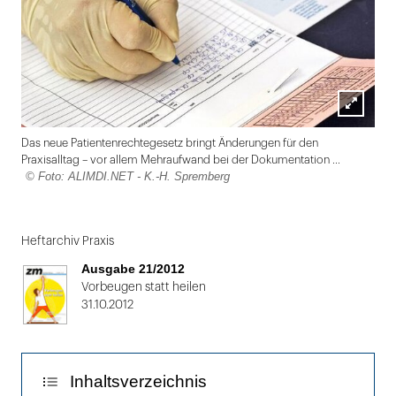
Lightbox
Das neue Patientenrechtegesetz bringt Änderungen für den
öffnen
Praxisalltag – vor allem Mehraufwand bei der Dokumentation ...
© Foto: ALIMDI.NET - K.-H. Spremberg
Folie
1
Heftarchiv Praxis
von
Ausgabe 21/2012
2
Vorbeugen statt heilen
31.10.2012
Inhaltsverzeichnis