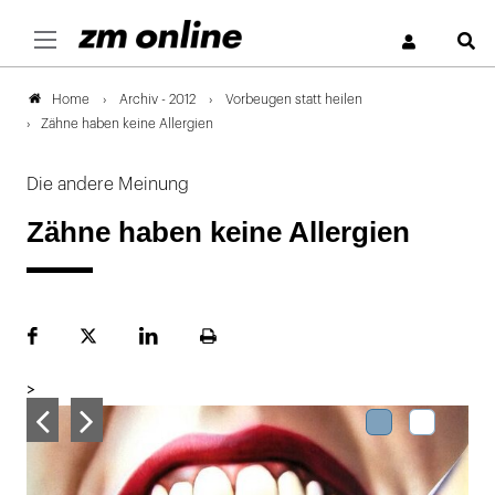
S
Archiv - 2012
Vorbeugen statt heilen
Home
Zähne haben keine Allergien
Die andere Meinung
Zähne haben keine Allergien
Facebook
Plattform
LinekdIn
Seite
X
ausdrucken
>