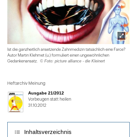
Lightbox
Ist die ganzheitlich ansetzende Zahnmedizin tatsächlich eine Farce?
öffnen
Autor Martin Klehmet (u.) formuliert einen ungewöhnlichen
© Foto: picture alliance - die Kleinert
Gedankenansatz.
Folie
1
Heftarchiv Meinung
von
Ausgabe 21/2012
2
Vorbeugen statt heilen
31.10.2012
Inhaltsverzeichnis