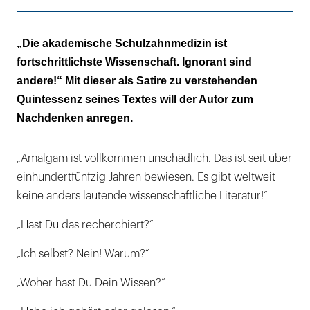
Komplementäre Phantasie
„Die akademische Schulzahnmedizin ist
fortschrittlichste Wissenschaft. Ignorant sind
INFO
andere!“ Mit dieser als Satire zu verstehenden
Zum Autor
Quintessenz seines Textes will der Autor zum
Nachdenken anregen.
„Amalgam ist vollkommen unschädlich. Das ist seit über
einhundertfünfzig Jahren bewiesen. Es gibt weltweit
keine anders lautende wissenschaftliche Literatur!“
„Hast Du das recherchiert?“
„Ich selbst? Nein! Warum?“
„Woher hast Du Dein Wissen?“