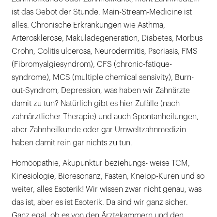
ist das Gebot der Stunde. Main-Stream-Medicine ist
alles. Chronische Erkrankungen wie Asthma,
Arterosklerose, Makuladegeneration, Diabetes, Morbus
Crohn, Colitis ulcerosa, Neurodermitis, Psoriasis, FMS
(Fibromyalgiesyndrom), CFS (chronic-fatique-
syndrome), MCS (multiple chemical sensivity), Burn-
out-Syndrom, Depression, was haben wir Zahnärzte
damit zu tun? Natürlich gibt es hier Zufälle (nach
zahnärztlicher Therapie) und auch Spontanheilungen,
aber Zahnheilkunde oder gar Umweltzahnmedizin
haben damit rein gar nichts zu tun.
Homöopathie, Akupunktur beziehungs- weise TCM,
Kinesiologie, Bioresonanz, Fasten, Kneipp-Kuren und so
weiter, alles Esoterik! Wir wissen zwar nicht genau, was
das ist, aber es ist Esoterik. Da sind wir ganz sicher.
Ganz egal, ob es von den Ärztekammern und den