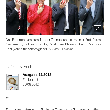
Lightbox
Das Expertenteam zum Tag der Zahngesundheit (v.l.n.r.): Prof. Dietmar
öffnen
Oesterreich, Prof. Ina Nitschke, Dr. Michael Kleinebrinker, Dr. Matthias
© Foto: B.Dohlus
Lehr (Verein für Zahnhygiene)
Folie
1
Heftarchiv Politik
von
Ausgabe 19/2012
2
Zahlen, bitte!
30.09.2012
sf