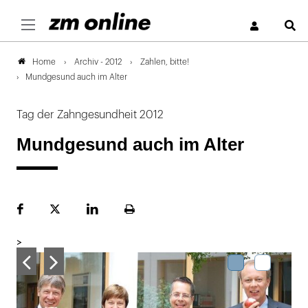
S
Archiv - 2012
Zahlen, bitte!
Home
Mundgesund auch im Alter
Tag der Zahngesundheit 2012
Mundgesund auch im Alter
Facebook
Plattform
LinekdIn
Seite
X
ausdrucken
>