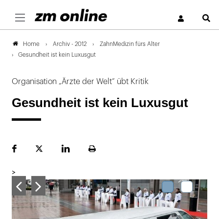
S
Archiv - 2012
ZahnMedizin fürs Alter
Home
Gesundheit ist kein Luxusgut
Organisation „Ärzte der Welt“ übt Kritik
Gesundheit ist kein Luxusgut
Facebook
Plattform
LinekdIn
Seite
X
ausdrucken
>