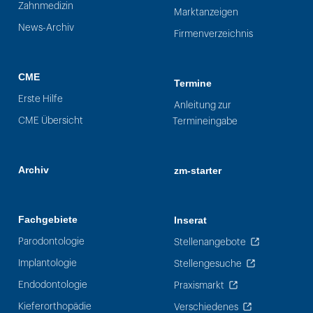
Zahnmedizin
Marktanzeigen
News-Archiv
Firmenverzeichnis
CME
Termine
Erste Hilfe
Anleitung zur
CME Übersicht
Termineingabe
Archiv
zm-starter
Fachgebiete
Inserat
Parodontologie
Stellenangebote
Implantologie
Stellengesuche
Endodontologie
Praxismarkt
Kieferorthopädie
Verschiedenes