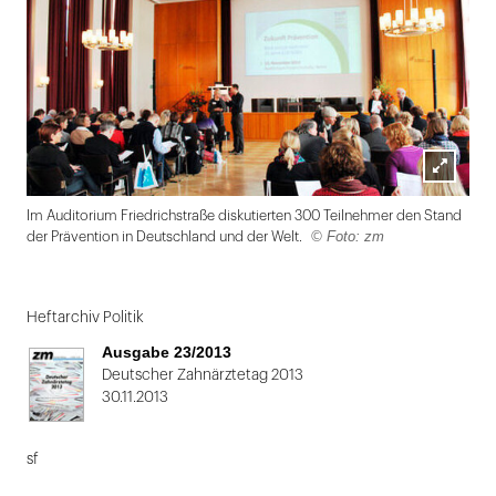
Lightbox
Im Auditorium Friedrichstraße diskutierten 300 Teilnehmer den Stand
öffnen
© Foto: zm
der Prävention in Deutschland und der Welt.
Folie
1
Heftarchiv Politik
von
Ausgabe 23/2013
2
Deutscher Zahnärztetag 2013
30.11.2013
sf