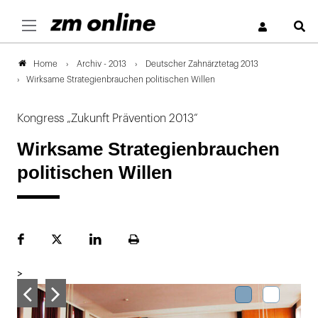
S
Archiv - 2013
Deutscher Zahnärztetag 2013
Home
Wirksame Strategienbrauchen politischen Willen
Kongress „Zukunft Prävention 2013“
Wirksame Strategienbrauchen
politischen Willen
Facebook
Plattform
LinekdIn
Seite
X
ausdrucken
>