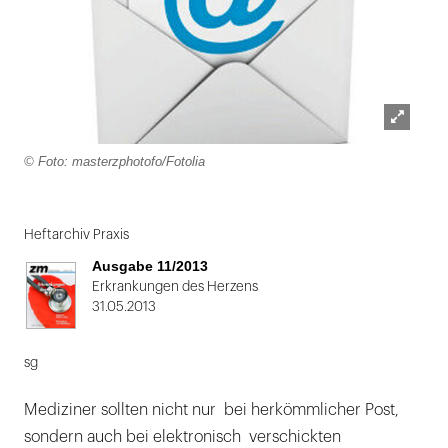
Lightbox
© Foto: masterzphotofo/Fotolia
öffnen
Folie
1
Heftarchiv Praxis
von
Ausgabe 11/2013
2
Erkrankungen des Herzens
31.05.2013
sg
Mediziner sollten nicht nur bei herkömmlicher Post,
sondern auch bei elektronisch verschickten