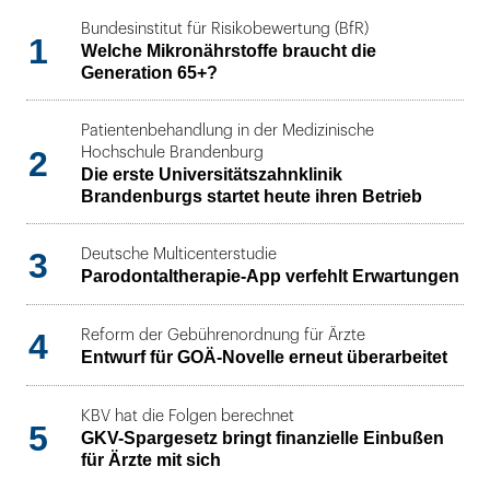
Bundesinstitut für Risikobewertung (BfR)
1
Welche Mikronährstoffe braucht die
Generation 65+?
Patientenbehandlung in der Medizinische
2
Hochschule Brandenburg
Die erste Universitätszahnklinik
Brandenburgs startet heute ihren Betrieb
3
Deutsche Multicenterstudie
Parodontaltherapie-App verfehlt Erwartungen
4
Reform der Gebührenordnung für Ärzte
Entwurf für GOÄ-Novelle erneut überarbeitet
KBV hat die Folgen berechnet
5
GKV-Spargesetz bringt finanzielle Einbußen
für Ärzte mit sich