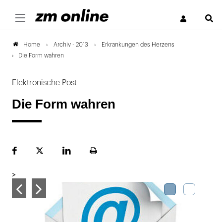
S
Archiv - 2013
Erkrankungen des Herzens
Home
Die Form wahren
Elektronische Post
Die Form wahren
Facebook
Plattform
LinekdIn
Seite
X
ausdrucken
>