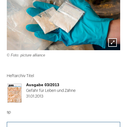
Lightbox
© Foto: picture alliance
öffnen
Folie
1
Heftarchiv Titel
von
Ausgabe 03/2013
2
Gefahr für Leben und Zähne
31.01.2013
sp