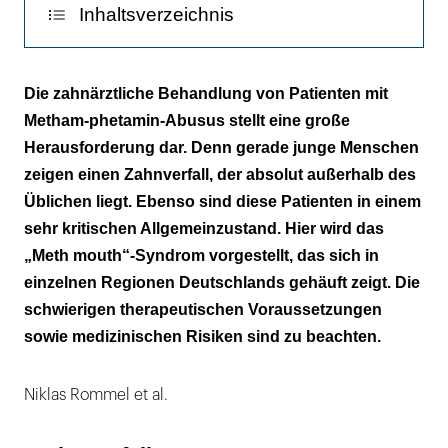
Inhaltsverzeichnis
Patientenfall 1
Die zahnärztliche Behandlung von Patienten mit
Metham-phetamin-Abusus stellt eine große
Patientenfall 2
Herausforderung dar. Denn gerade junge Menschen
Epidemiologie und Ätiologie
zeigen einen Zahnverfall, der absolut außerhalb des
Üblichen liegt. Ebenso sind diese Patienten in einem
Epikrise und Diskussion
sehr kritischen Allgemeinzustand. Hier wird das
„Meth mouth“-Syndrom vorgestellt, das sich in
einzelnen Regionen Deutschlands gehäuft zeigt. Die
schwierigen therapeutischen Voraussetzungen
sowie medizinischen Risiken sind zu beachten.
Niklas Rommel et al.