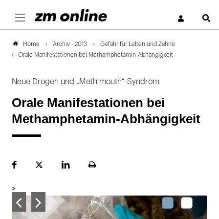
S
Archiv - 2013
Gefahr für Leben und Zähne
Home
Orale Manifestationen bei Methamphetamin-Abhängigkeit
Neue Drogen und „Meth mouth“-Syndrom
Orale Manifestationen bei
Methamphetamin-Abhängigkeit
Facebook
Plattform
LinekdIn
Seite
X
ausdrucken
>