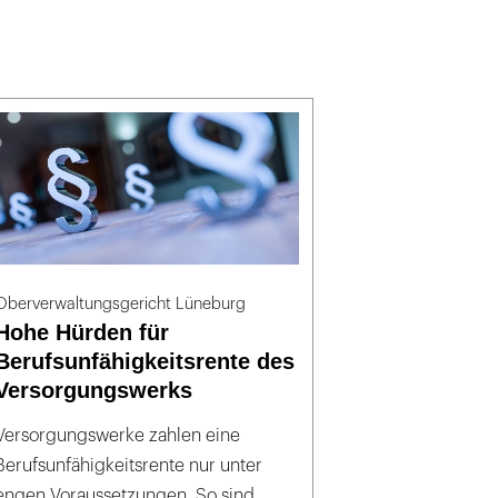
Oberverwaltungsgericht Lüneburg
Hohe Hürden für
Berufsunfähigkeitsrente des
Versorgungswerks
Versorgungswerke zahlen eine
Berufsunfähigkeitsrente nur unter
engen Voraussetzungen. So sind