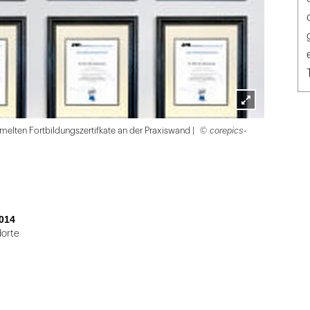
Lightbox
© corepics-
melten Fortbildungszertifkate an der Praxiswand |
öffnen
014
dorte