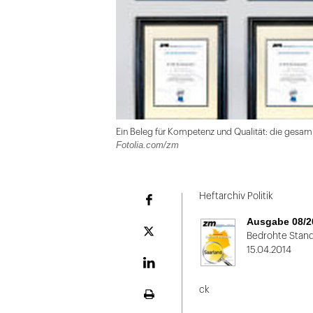
Ein Beleg für Kompetenz und Qualität: die gesam
Fotolia.com/zm
Folie
1
Heftarchiv Politik
Facebook
von
Ausgabe 08/2
2:
Plattform
Bedrohte Stan
X
15.04.2014
Ein
Beleg
LinekdIn
für
ck
Seite
Kompetenz