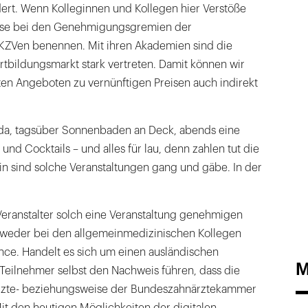
dert. Wenn Kolleginnen und Kollegen hier Verstöße
diese bei den Genehmigungsgremien der
ZVen benennen. Mit ihren Akademien sind die
tbildungsmarkt stark vertreten. Damit können wir
ten Angeboten zu vernünftigen Preisen auch indirekt
Aida, tagsüber Sonnenbaden an Deck, abends eine
und Cocktails – und alles für lau, denn zahlen tut die
zin sind solche Veranstaltungen gang und gäbe. In der
eranstalter solch eine Veranstaltung genehmigen
er weder bei den allgemeinmedizinischen Kollegen
nce. Handelt es sich um einen ausländischen
M
 Teilnehmer selbst den Nachweis führen, dass die
ärzte- beziehungsweise der Bundeszahnärztekammer
it den heutigen Möglichkeiten der digitalen