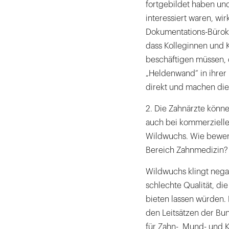
fortgebildet haben un
interessiert waren, wir
Dokumentations-Bürokra
dass Kolleginnen und 
beschäftigen müssen, d
„Heldenwand“ in ihrer 
direkt und machen die
2. Die Zahnärzte könn
auch bei kommerziellen
Wildwuchs. Wie bewert
Bereich Zahnmedizin?
Wildwuchs klingt negati
schlechte Qualität, die
bieten lassen würden.
den Leitsätzen der Bu
für Zahn-, Mund- und 