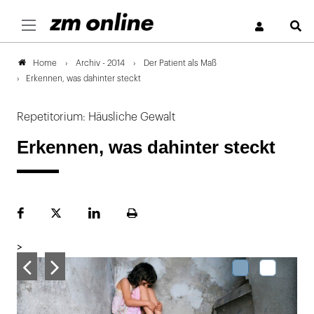
S
Archiv - 2014
Der Patient als Maß
Home
Erkennen, was dahinter steckt
Repetitorium: Häusliche Gewalt
Erkennen, was dahinter steckt
Facebook
Plattform
LinekdIn
Seite
X
ausdrucken
>