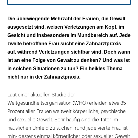
Großes Spektrum der Gewalt
Die überwiegende Mehrzahl der Frauen, die Gewalt
ausgesetzt sind, weisen Verletzungen am Kopf, im
Alle soziale Schichten betroffen
Gesicht und insbesondere im Mundbereich auf. Jede
Schlüsselrolle für Zahnärzte und Ärzte
zweite betroffene Frau sucht eine Zahnarztpraxis
auf, während Verletzungen sichtbar sind. Doch wann
Gewaltopfer in der Zahnarztpraxis
ist an eine Folge von Gewalt zu denken? Und was ist
in solchen Situationen zu tun? Ein heikles Thema
Genaue Befunddokumentation
nicht nur in der Zahnarztpraxis.
Zahnärztliches Konsil bei Bisswunden
Unterstützung der Opfer
Laut einer aktuellen Studie der
Weltgesundheitsorganisation (WHO) erleiden etwa 35
Hilfetelefon „Gewalt gegen Frauen“
Prozent aller Frauen weltweit körperliche, psychische
und sexuelle Gewalt. Sehr häufig sind die Täter im
Infos ins Wartezimmer
häuslichen Umfeld zu suchen, rund jede vierte Frau ist
min- destens einmal körperlicher oder sexueller Gewalt