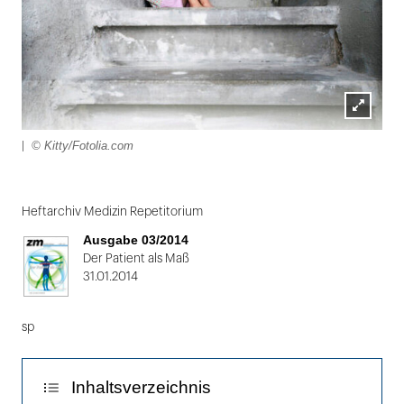
Lightbox
© Kitty/Fotolia.com
|
öffnen
Folie
1
Heftarchiv Medizin Repetitorium
von
Ausgabe 03/2014
2:
Der Patient als Maß
31.01.2014
|
sp
Inhaltsverzeichnis