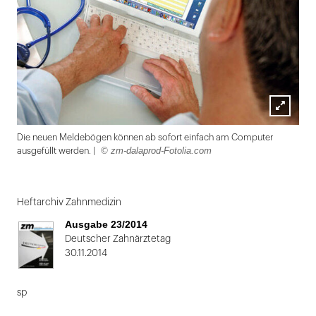
Lightbox
Die neuen Meldebögen können ab sofort einfach am Computer
öffnen
© zm-dalaprod-Fotolia.com
ausgefüllt werden. |
Folie
1
Heftarchiv Zahnmedizin
von
Ausgabe 23/2014
2:
Deutscher Zahnärztetag
30.11.2014
Die
neuen
sp
Meldebögen
können