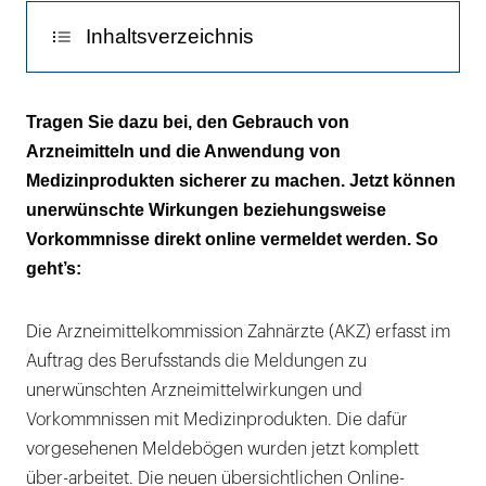
ab
Inhaltsverzeichnis
sofort
einfach
Online öffnen, ausfüllen, per Mausklick
am
Tragen Sie dazu bei, den Gebrauch von
versenden
Computer
Arzneimitteln und die Anwendung von
ausgefüllt
Medizinprodukten sicherer zu machen. Jetzt können
UAW oder ein Vorkommnis mit einem
werden.
unerwünschte Wirkungen beziehungsweise
Medizinprodukt
|
Vorkommnisse direkt online vermeldet werden. So
Gesetzliche Verpflichtung der Meldung
geht’s:
Nutzen der Meldungen an die AKZ
Die Arzneimittelkommission Zahnärzte (AKZ) erfasst im
Nebenwirkungsmeldungen und
Auftrag des Berufsstands die Meldungen zu
Veröffentlichungen
unerwünschten Arzneimittelwirkungen und
Vorkommnissen mit Medizinprodukten. Die dafür
UAWs bei Kindern und Jugendlichen sind
vorgesehenen Meldebögen wurden jetzt komplett
wichtig
über-arbeitet. Die neuen übersichtlichen Online-