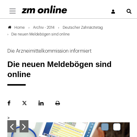
S
Archiv - 2014
Deutscher Zahnärztetag
Home
Die neuen Meldebögen sind online
Die Arzneimittelkommission informiert
Die neuen Meldebögen sind
online
Facebook
Plattform
LinekdIn
Seite
X
ausdrucken
>