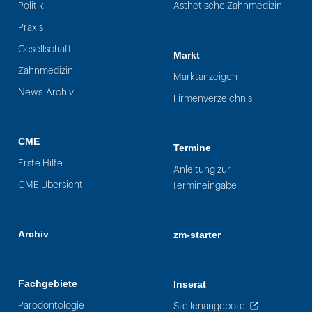
Politik
Ästhetische Zahnmedizin
Praxis
Gesellschaft
Markt
Zahnmedizin
Marktanzeigen
News-Archiv
Firmenverzeichnis
CME
Termine
Erste Hilfe
Anleitung zur
CME Übersicht
Termineingabe
Archiv
zm-starter
Fachgebiete
Inserat
Parodontologie
Stellenangebote