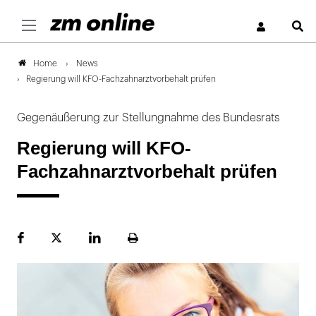
S
News
Home
Regierung will KFO-Fachzahnarztvorbehalt prüfen
Gegenäußerung zur Stellungnahme des Bundesrats
Regierung will KFO-
Fachzahnarztvorbehalt prüfen
Facebook
Plattform
LinekdIn
Seite
X
ausdrucken