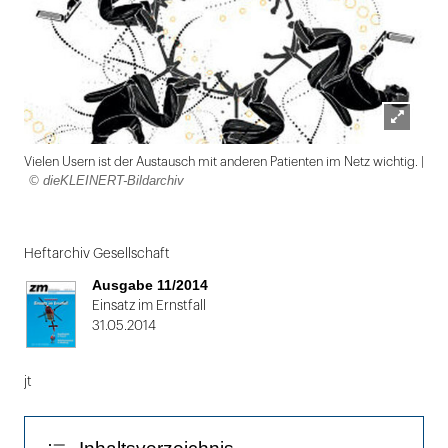
Lightbox
Vielen Usern ist der Austausch mit anderen Patienten im Netz wichtig. |
öffnen
© dieKLEINERT-Bildarchiv
Folie
1
Heftarchiv Gesellschaft
von
Ausgabe 11/2014
2:
Einsatz im Ernstfall
31.05.2014
Vielen
Usern
jt
ist
der
Austausch