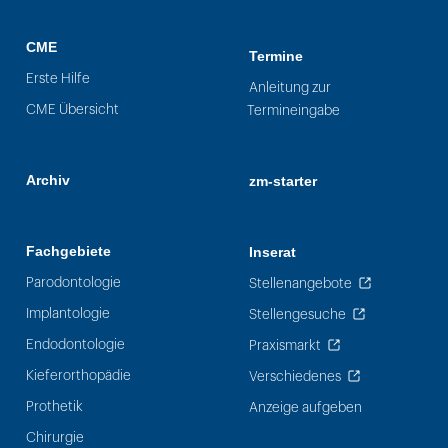
CME
Termine
Erste Hilfe
Anleitung zur
CME Übersicht
Termineingabe
Archiv
zm-starter
Fachgebiete
Inserat
Parodontologie
Stellenangebote
Implantologie
Stellengesuche
Endodontologie
Praxismarkt
Kieferorthopädie
Verschiedenes
Prothetik
Anzeige aufgeben
Chirurgie