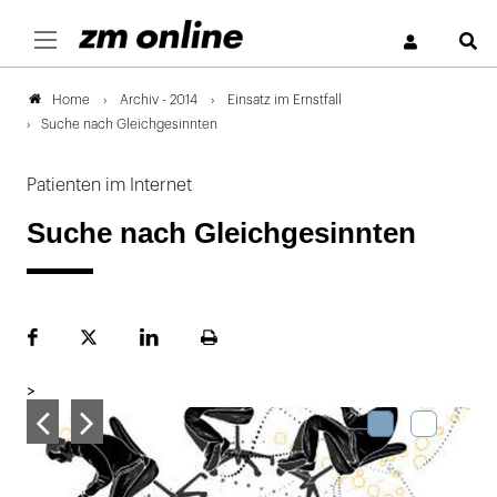
S
Archiv - 2014
Einsatz im Ernstfall
Home
Suche nach Gleichgesinnten
Patienten im Internet
Suche nach Gleichgesinnten
Facebook
Plattform
LinekdIn
Seite
X
ausdrucken
>