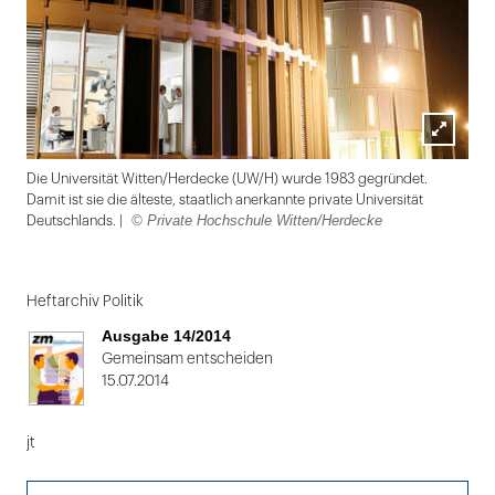
Lightbox
Die Universität Witten/Herdecke (UW/H) wurde 1983 gegründet.
öffnen
Damit ist sie die älteste, staatlich anerkannte private Universität
© Private Hochschule Witten/Herdecke
Deutschlands. |
Folie
1
Heftarchiv Politik
von
Ausgabe 14/2014
2:
Gemeinsam entscheiden
15.07.2014
Die
Universität
jt
Witten/Herdecke
(UW/H)