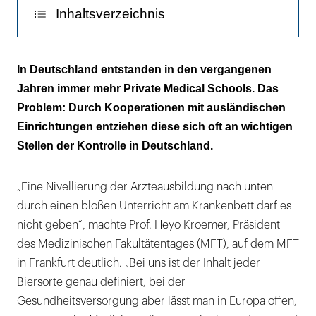
wurde
Inhaltsverzeichnis
1983
gegründet.
Gleiche Regeln für alle EU-Universitäten
Damit
In Deutschland entstanden in den vergangenen
ist
Jahren immer mehr Private Medical Schools. Das
Bislang noch keine eindeutige Evaluation
sie
Problem: Durch Kooperationen mit ausländischen
die
Einrichtungen entziehen diese sich oft an wichtigen
älteste,
Stellen der Kontrolle in Deutschland.
staatlich
anerkannte
„Eine Nivellierung der Ärzteausbildung nach unten
private
durch einen bloßen Unterricht am Krankenbett darf es
Universität
nicht geben“, machte Prof. Heyo Kroemer, Präsident
Deutschlands.
des Medizinischen Fakultätentages (MFT), auf dem MFT
|
in Frankfurt deutlich. „Bei uns ist der Inhalt jeder
Biersorte genau definiert, bei der
Gesundheitsversorgung aber lässt man in Europa offen,