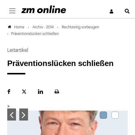
S
Archiv - 2014
Rechtzeitig vorbeugen
Home
Präventionslücken schließen
Leitartikel
Präventionslücken schließen
Facebook
Plattform
LinekdIn
Seite
X
ausdrucken
>