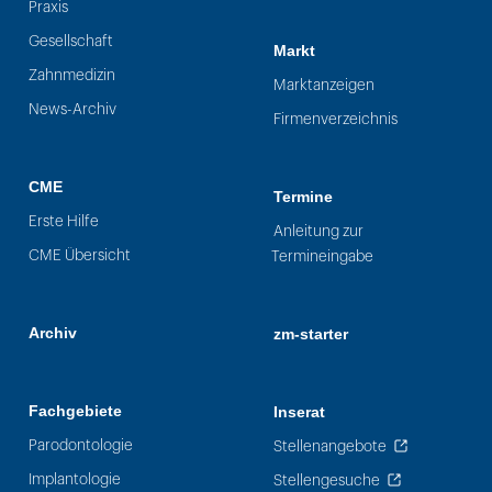
Praxis
Gesellschaft
Markt
Zahnmedizin
Marktanzeigen
News-Archiv
Firmenverzeichnis
CME
Termine
Erste Hilfe
Anleitung zur
CME Übersicht
Termineingabe
Archiv
zm-starter
Fachgebiete
Inserat
Parodontologie
Stellenangebote
Implantologie
Stellengesuche