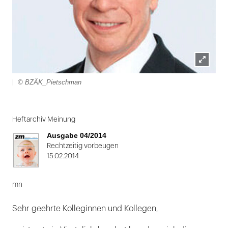
Lightbox
© BZÄK_Pietschman
|
öffnen
Folie
1
Heftarchiv Meinung
von
Ausgabe 04/2014
2:
Rechtzeitig vorbeugen
15.02.2014
|
mn
Sehr geehrte Kolleginnen und Kollegen,