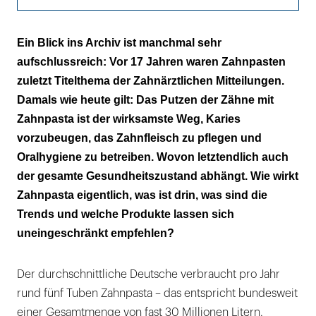
Vielfältige Inhaltsstoffe
Ein Blick ins Archiv ist manchmal sehr
aufschlussreich: Vor 17 Jahren waren Zahnpasten
Gute Kariesprophylaxe nur mithilfe von
zuletzt Titelthema der Zahnärztlichen Mitteilungen.
Fluorid
Damals wie heute gilt: Das Putzen der Zähne mit
Wirksamkeit von Zahnpasta
Zahnpasta ist der wirksamste Weg, Karies
vorzubeugen, das Zahnfleisch zu pflegen und
Richtiges Putzen von freiliegenden
Oralhygiene zu betreiben. Wovon letztendlich auch
Zahnhälsen
der gesamte Gesundheitszustand abhängt. Wie wirkt
Zahnpasta eigentlich, was ist drin, was sind die
Funktionsweise von Sensitive-Zahnpasten
Trends und welche Produkte lassen sich
Die Versprechen der Spezial-Zahnpasten
uneingeschränkt empfehlen?
Putzen ab dem ersten Zahn
Der durchschnittliche Deutsche verbraucht pro Jahr
Auch eine Ideologie: Pasten ohne Fluorid
rund fünf Tuben Zahnpasta – das entspricht bundesweit
einer Gesamtmenge von fast 30 Millionen Litern.
Wie es zu einer Überdosierung kommt