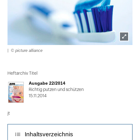
Lightbox
© picture alliance
|
öffnen
Folie
1
Heftarchiv Titel
von
Ausgabe 22/2014
2:
Richtig putzen und schützen
15.11.2014
|
jt
Inhaltsverzeichnis