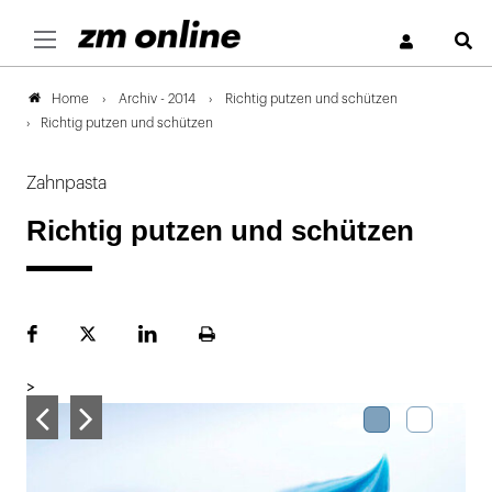
S
Archiv - 2014
Richtig putzen und schützen
Home
Richtig putzen und schützen
Zahnpasta
Richtig putzen und schützen
Facebook
Plattform
LinekdIn
Seite
X
ausdrucken
>