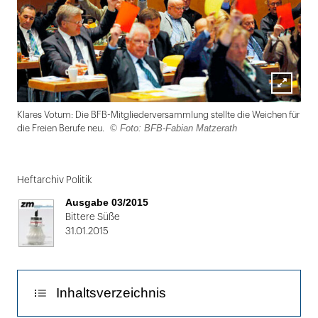
Lightbox
Klares Votum: Die BFB-Mitgliederversammlung stellte die Weichen für
öffnen
© Foto: BFB-Fabian Matzerath
die Freien Berufe neu.
Folie
1
Heftarchiv Politik
von
Ausgabe 03/2015
2
Bittere Süße
31.01.2015
Inhaltsverzeichnis