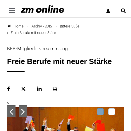
S
Archiv - 2015
Bittere Süße
Home
Freie Berufe mit neuer Stärke
BFB-Mitgliederversammlung
Freie Berufe mit neuer Stärke
Facebook
Plattform
LinekdIn
Seite
X
ausdrucken
>