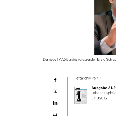
Der neue FVDZ-Bundesvorsitzende Harald Schra
Folie
1
Heftarchiv Politik
Facebook
von
Ausgabe 21/2
2
Plattform
Falsches Spiel 
X
31.10.2015
LinekdIn