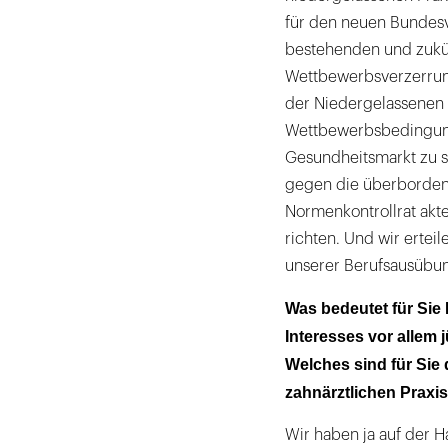
für den neuen Bundesv
bestehenden und zukün
Wettbewerbsverzerrung
der Niedergelassenen b
Wettbewerbsbedingunge
Gesundheitsmarkt zu s
gegen die überbordend
Normenkontrollrat akt
richten. Und wir erte
unserer Berufsausübun
Was bedeutet für Sie
Interesses vor allem 
Welches sind für Sie 
zahnärztlichen Praxi
Wir haben ja auf der H