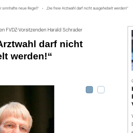
er sinnhafte neue Regel?
„Die freie Arztwahl darf nicht ausgehebelt werden!“
en FVDZ-Vorsitzenden Harald Schrader
Arztwahl darf nicht
lt werden!“