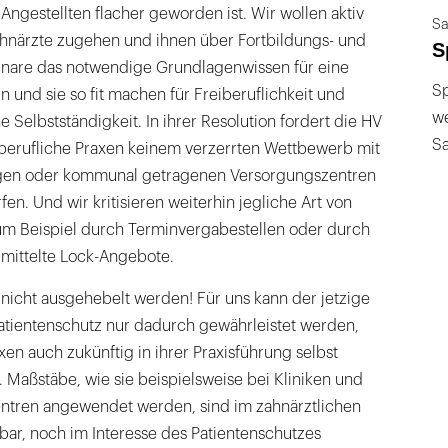
Angestellten flacher geworden ist. Wir wollen aktiv
Sa
Zahnärzte zugehen und ihnen über Fortbildungs- und
S
inare das notwendige Grundlagenwissen für eine
Sp
n und sie so fit machen für Freiberuflichkeit und
we
e Selbstständigkeit. In ihrer Resolution fordert die HV
S
eiberufliche Praxen keinem verzerrten Wettbewerb mit
ungen oder kommunal getragenen Versorgungszentren
en. Und wir kritisieren weiterhin jegliche Art von
um Beispiel durch Terminvergabestellen oder durch
mittelte Lock-Angebote.
f nicht ausgehebelt werden! Für uns kann der jetzige
tientenschutz nur dadurch gewährleistet werden,
xen auch zukünftig in ihrer Praxisführung selbst
. Maßstäbe, wie sie beispielsweise bei Kliniken und
ntren angewendet werden, sind im zahnärztlichen
ar, noch im Interesse des Patientenschutzes