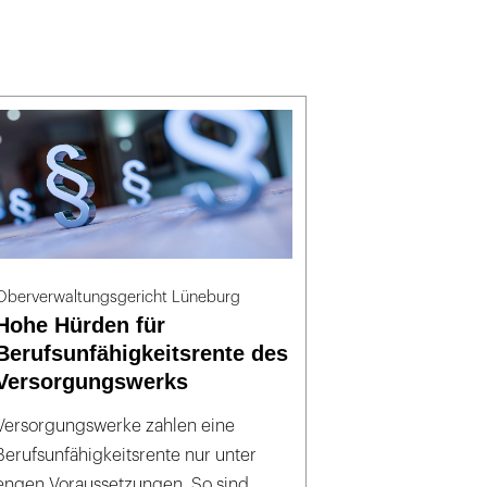
Oberverwaltungsgericht Lüneburg
Hohe Hürden für
Berufsunfähigkeitsrente des
Versorgungswerks
Versorgungswerke zahlen eine
Berufsunfähigkeitsrente nur unter
engen Voraussetzungen. So sind