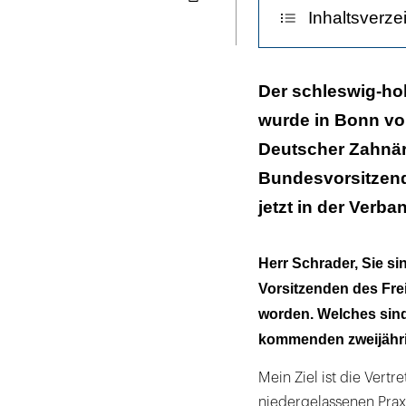
Seite
Inhaltsverze
ausdrucken
Welchen verso
Der schleswig-ho
künftig widme
wurde in Bonn vo
Deutscher Zahnär
Bundesvorsitzend
jetzt in der Verb
Herr Schrader, Sie s
Vorsitzenden des Fre
worden. Welches sind
kommenden zweijähri
Mein Ziel ist die Vert
niedergelassenen Praxi