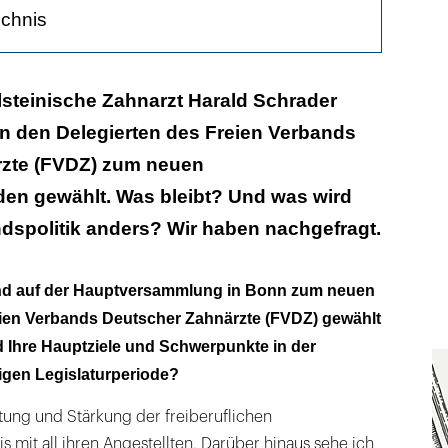
ichnis
rgungspolitischen Themen wird sich der Verband
lsteinische Zahnarzt Harald Schrader
n?
n den Delegierten des Freien Verbands
zte (FVDZ) zum neuen
en gewählt. Was bleibt? Und was wird
andspolitik anders? Wir haben nachgefragt.
ind auf der Hauptversammlung in Bonn zum neuen
ien Verbands Deutscher Zahnärzte (FVDZ) gewählt
 Ihre Hauptziele und Schwerpunkte in der
gen Legislaturperiode?
retung und Stärkung der freiberuflichen
s mit all ihren Angestellten. Darüber hinaus sehe ich