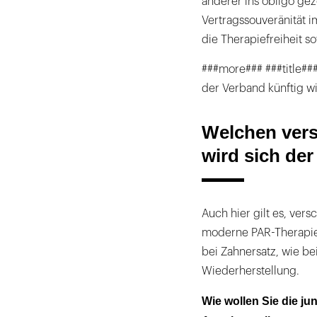
anderer ins obligo ge
Vertragssouveränität im
die Therapiefreiheit s
###more### ###title##
der Verband künftig w
Welchen ver
wird sich de
Auch hier gilt es, ve
moderne PAR-Therapie
bei Zahnersatz, wie be
Wiederherstellung.
Wie wollen Sie die j