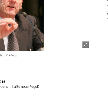
Lightbox
© FVDZ
der.
öffnen
015
oder sinnhafte neue Regel?