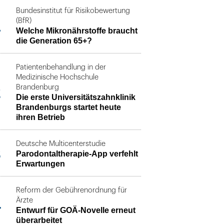
Bundesinstitut für Risikobewertung
1
(BfR)
Welche Mikronährstoffe braucht
die Generation 65+?
Patientenbehandlung in der
Medizinische Hochschule
2
Brandenburg
Die erste Universitätszahnklinik
Brandenburgs startet heute
ihren Betrieb
Deutsche Multicenterstudie
3
Parodontaltherapie-App verfehlt
Erwartungen
Reform der Gebührenordnung für
4
Ärzte
Entwurf für GOÄ-Novelle erneut
überarbeitet