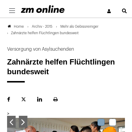
S
Archiv - 2015
Mehr als Gebissreiniger
Home
Zahnärzte helfen Flüchtlingen bundesweit
Versorgung von Asylsuchenden
Zahnärzte helfen Flüchtlingen
bundesweit
Facebook
Plattform
LinekdIn
Seite
X
ausdrucken
>