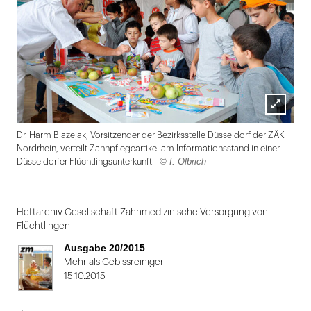
Lightbox
Dr. Harm Blazejak, Vorsitzender der Bezirksstelle Düsseldorf der ZÄK
öffnen
Nordrhein, verteilt Zahnpflegeartikel am Informationsstand in einer
© I. Olbrich
Düsseldorfer Flüchtlingsunterkunft.
Folie
1
Heftarchiv Gesellschaft Zahnmedizinische Versorgung von
Flüchtlingen
von
Ausgabe 20/2015
2
Mehr als Gebissreiniger
15.10.2015