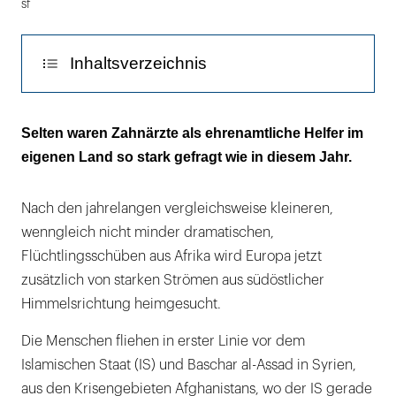
sf
Inhaltsverzeichnis
Zahnärzte zeigen sich solidarisch mit den
Selten waren Zahnärzte als ehrenamtliche Helfer im
Flüchtlingen
eigenen Land so stark gefragt wie in diesem Jahr.
Nach den jahrelangen vergleichsweise kleineren,
wenngleich nicht minder dramatischen,
Flüchtlingsschüben aus Afrika wird Europa jetzt
zusätzlich von starken Strömen aus südöstlicher
Himmelsrichtung heimgesucht.
Die Menschen fliehen in erster Linie vor dem
Islamischen Staat (IS) und Baschar al-Assad in Syrien,
aus den Krisengebieten Afghanistans, wo der IS gerade