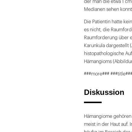
der man die etwa 1 cm 
Medianen sehen konnt
Die Patientin hatte kei
es nicht, die Raumford
Raumforderung über ei
Karunkula dargestellt 
histopathologische Au
Hämangioms (Abbildun
###more### ###title###
Diskussion
Hämangiome gehören z
meist in der Haut auf.