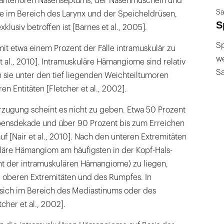
 anterioren Nasenseptums, der Nasenmuscheln und
Sa
 im Bereich des Larynx und der Speicheldrüsen,
S
xklusiv betroffen ist [Barnes et al., 2005].
Sp
 etwa einem Prozent der Fälle intramuskulär zu
we
 al., 2010]. Intramuskuläre Hämangiome sind relativ
S
 sie unter den tief liegenden Weichteiltumoren
n Entitäten [Fletcher et al., 2002].
zugung scheint es nicht zu geben. Etwa 50 Prozent
Lebensdekade und über 90 Prozent bis zum Erreichen
uf [Nair et al., 2010]. Nach den unteren Extremitäten
äre Hämangiom am häufigsten in der Kopf-Hals-
nt der intramuskulären Hämangiome) zu liegen,
 oberen Extremitäten und des Rumpfes. In
sich im Bereich des Mediastinums oder des
cher et al., 2002].