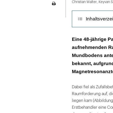
Christian Walter
,
Keyvan 
Seite
ausdrucken
Inhaltsverze
Diskussion
Eine 48-jährige Pa
aufnehmenden Ra
Mundbodens anteri
bekannt, aufgrun
Magnetresonanzto
Dabei fiel als Zufalls
Raumforderung auf, di
liegen kam (Abbildung
Erstbehandler eine Co