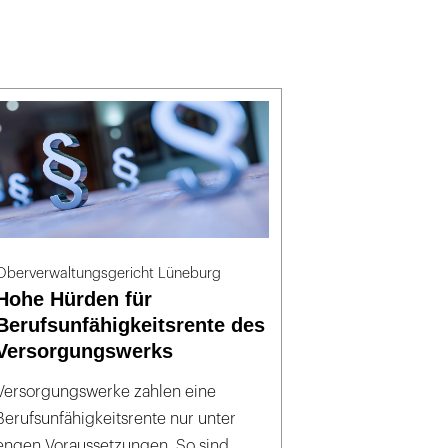
Oberverwaltungsgericht Lüneburg
Hohe Hürden für
Berufsunfähigkeitsrente des
Versorgungswerks
Versorgungswerke zahlen eine
Berufsunfähigkeitsrente nur unter
engen Voraussetzungen. So sind