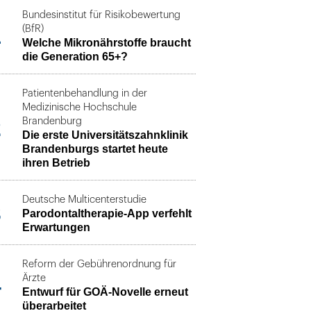
Bundesinstitut für Risikobewertung
1
(BfR)
Welche Mikronährstoffe braucht
die Generation 65+?
Patientenbehandlung in der
Medizinische Hochschule
2
Brandenburg
Die erste Universitätszahnklinik
Brandenburgs startet heute
ihren Betrieb
Deutsche Multicenterstudie
3
Parodontaltherapie-App verfehlt
Erwartungen
Reform der Gebührenordnung für
4
Ärzte
Entwurf für GOÄ-Novelle erneut
überarbeitet