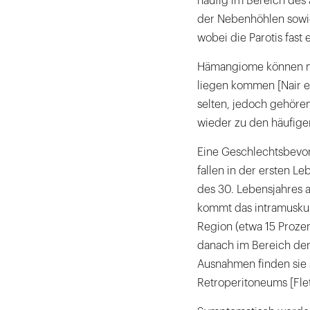
häufig im Bereich des
der Nebenhöhlen sowie
wobei die Parotis fast e
Hämangiome können mit
liegen kommen [Nair et
selten, jedoch gehören
wieder zu den häufigere
Eine Geschlechtsbevor
fallen in der ersten 
des 30. Lebensjahres a
kommt das intramuskul
Region (etwa 15 Proze
danach im Bereich der
Ausnahmen finden sie 
Retroperitoneums [Flet