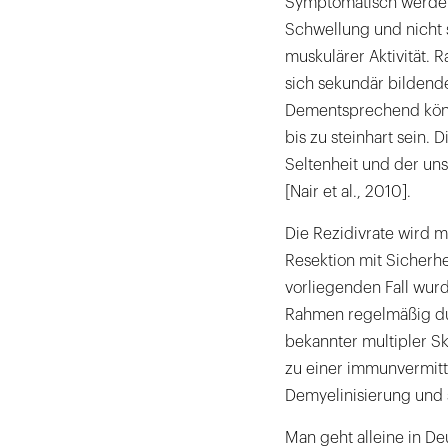
Symptomatisch werden
Schwellung und nicht 
muskulärer Aktivität. 
sich sekundär bildende
Dementsprechend könn
bis zu steinhart sein. D
Seltenheit und der un
[Nair et al., 2010].
Die Rezidivrate wird 
Resektion mit Sicherhe
vorliegenden Fall wur
Rahmen regelmäßig du
bekannter multipler S
zu einer immunvermitt
Demyelinisierung und 
Man geht alleine in D