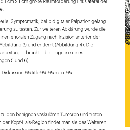
x 1 cm x 1 cm große Raumforderung linkslateral der
e.
nerlei Symptomatik, bei bidigitaler Palpation gelang
erung zu tasten. Zur weiteren Abklärung wurde die
nen enoralen Zugang nach Inzision anterior der
(Abbildung 3) und entfernt (Abbildung 4). Die
farbeitung erbrachte die Diagnose eines
gen 5 und 6).
 Diskussion ###title### ###more###
u den benignen vaskulären Tumoren und treten
 In der Kopf-Hals-Region findet man sie des Weiteren