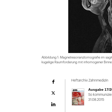
Abbildung 1: Magnetresonanztomografie im sagit
kugelige Raumforderung mit inhomogener Binnen
Folie
1
Heftarchiv Zahnmedizin
Facebook
von
Ausgabe 17/2
2
Plattform
So kommunizier
X
31.08.2015
LinekdIn