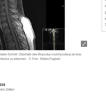
Lightbox
talen Schnitt: Oberhalb des Musculus mylohyoideus ist eine
öffnen
© Foto: Walter/Sagheb
textur zu erkennen.
015
en Zellen