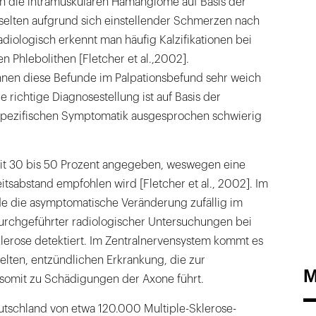
 die intramuskulären Hämangiome auf Basis der
selten aufgrund sich einstellender Schmerzen nach
Radiologisch erkennt man häufig Kalzifikationen bei
n Phlebolithen [Fletcher et al.,2002].
en diese Befunde im Palpationsbefund sehr weich
ie richtige Diagnosestellung ist auf Basis der
spezifischen Symptomatik ausgesprochen schwierig
mit 30 bis 50 Prozent angegeben, weswegen eine
itsabstand empfohlen wird [Fletcher et al., 2002]. Im
de die asymptomatische Veränderung zufällig im
rchgeführter radiologischer Untersuchungen bei
klerose detektiert. Im Zentralnervensystem kommt es
elten, entzündlichen Erkrankung, die zur
M
somit zu Schädigungen der Axone führt.
eutschland von etwa 120.000 Multiple-Sklerose-