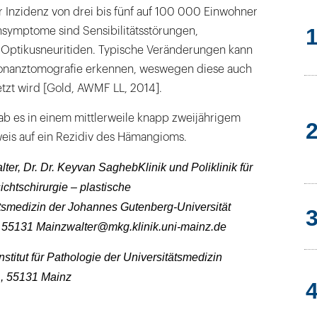
er Inzidenz von drei bis fünf auf 100 000 Einwohner
hsymptome sind Sensibilitätsstörungen,
Optikusneuritiden. Typische Veränderungen kann
onanztomografie erkennen, weswegen diese auch
tzt wird [Gold, AWMF LL, 2014].
ab es in einem mittlerweile knapp zweijährigem
weis auf ein Rezidiv des Hämangioms.
lter, Dr. Dr. Keyvan SaghebKlinik und Poliklinik für
ichtschirurgie – plastische
tsmedizin der Johannes Gutenberg-Universität
 55131 Mainzwalter@mkg.klinik.uni-mainz.de
Institut für Pathologie der Universitätsmedizin
, 55131 Mainz