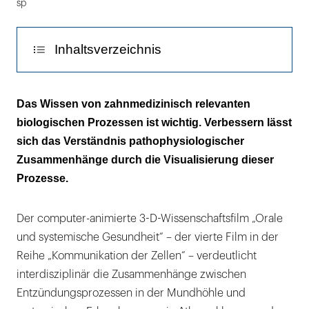
sp
Inhaltsverzeichnis
Storyboard
Das Wissen von zahnmedizinisch relevanten
biologischen Prozessen ist wichtig. Verbessern lässt
Kapitel 2: „Auswirkung der Parodontitis auf
sich das Verständnis pathophysiologischer
das kardiovaskuläre System – Athero-
Zusammenhänge durch die Visualisierung dieser
sklerose“
Prozesse.
Kapitel 3: Auswirkung der Parodontitis auf
den Glukose-Stoffwechsel – Diabetes Typ 2
Der computer-animierte 3-D-Wissenschaftsfilm „Orale
und systemische Gesundheit“ – der vierte Film in der
Kapitel 4 – Zahnärztliche Behandlung
Reihe „Kommunikation der Zellen“ – verdeutlicht
Ausblick
interdisziplinär die Zusammenhänge zwischen
Entzündungsprozessen in der Mundhöhle und
Info