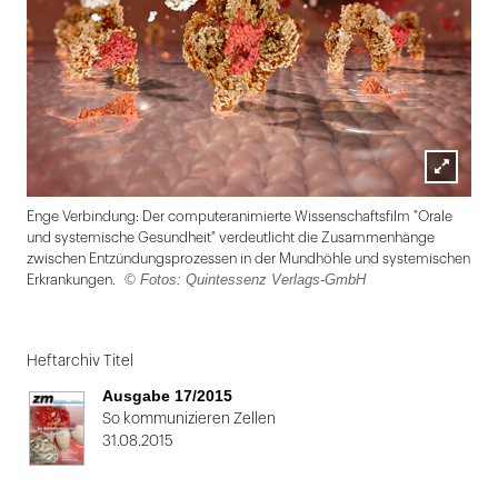
Lightbox
Enge Verbindung: Der computeranimierte Wissenschaftsfilm "Orale
öffnen
und systemische Gesundheit" verdeutlicht die Zusammenhänge
zwischen Entzündungsprozessen in der Mundhöhle und systemischen
© Fotos: Quintessenz Verlags-GmbH
Erkrankungen.
Folie
1
Heftarchiv Titel
von
Ausgabe 17/2015
2
So kommunizieren Zellen
31.08.2015