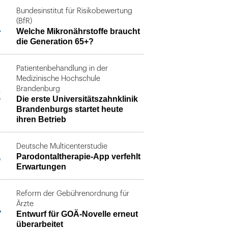
Bundesinstitut für Risikobewertung
1
(BfR)
Welche Mikronährstoffe braucht
die Generation 65+?
Patientenbehandlung in der
Medizinische Hochschule
2
Brandenburg
Die erste Universitätszahnklinik
Brandenburgs startet heute
ihren Betrieb
Deutsche Multicenterstudie
3
Parodontaltherapie-App verfehlt
Erwartungen
Reform der Gebührenordnung für
4
Ärzte
Entwurf für GOÄ-Novelle erneut
überarbeitet