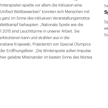
nterspielen spielte vor allem die Inklusion eine
Sa
S
n „Unified Wettbewerben“ konnten sich Menschen mit
ganz im Sinne des inklusiven Veranstaltungsmottos
Sp
Wettkampf behaupten. „Nationale Spiele wie die
we
l 2015 sind Leuchttürme in unserer Arbeit. Sie
S
unktionieren kann und strahlen aus in die
hristiane Krajewski, Präsidentin von Special Olympics
r Eröffnungsfeier. „Die Winterspiele sollen Impulse
 hier gelebte Miteinander im besten Sinne des Wortes