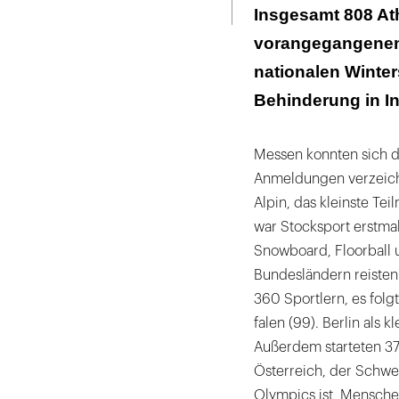
ausdrucken
Insgesamt 808 Ath
vorangegangenen S
nationalen Winter
Behinderung in In
Messen konnten sich di
Anmeldungen verzeichn
Alpin, das kleinste Tei
war Stocksport erstmal
Snowboard, Floorball 
Bundesländern reisten 
360 Sportlern, es fol
falen (99). Berlin als 
Außerdem starteten 37
Österreich, der Schwe
Olympics ist, Mensche