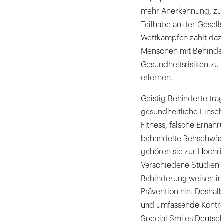
mehr Anerkennung, zu 
Teilhabe an der Gesell
Wettkämpfen zählt daz
Menschen mit Behinder
Gesundheitsrisiken z
erlernen.
Geistig Behinderte tra
gesundheitliche Eins
Fitness, falsche Ernä
behandelte Sehschwä
gehören sie zur Hochr
Verschiedene Studien 
Behinderung weisen in
Prävention hin. Deshal
und umfassende Kontro
Special Smiles Deutsc