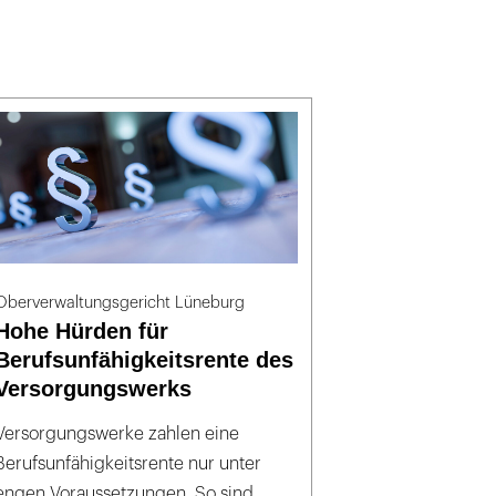
Oberverwaltungsgericht Lüneburg
Hohe Hürden für
Berufsunfähigkeitsrente des
Versorgungswerks
Versorgungswerke zahlen eine
Berufsunfähigkeitsrente nur unter
engen Voraussetzungen. So sind