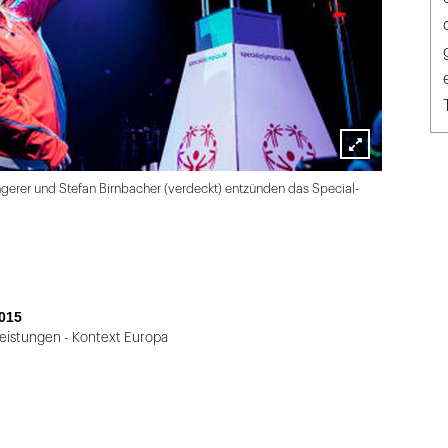
Lightbox
Angerer und Stefan Birnbacher (verdeckt) entzünden das Special-
öffnen
015
Leistungen - Kontext Europa