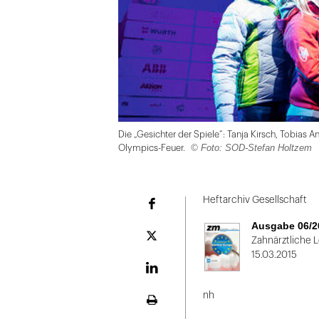
Die „Gesichter der Spiele“: Tanja Kirsch, Tobias 
© Foto: SOD-Stefan Holtzem
Olympics-Feuer.
Folie
1
Heftarchiv Gesellschaft
Facebook
von
Ausgabe 06/2
2
Plattform
Zahnärztliche 
X
15.03.2015
LinekdIn
nh
Seite