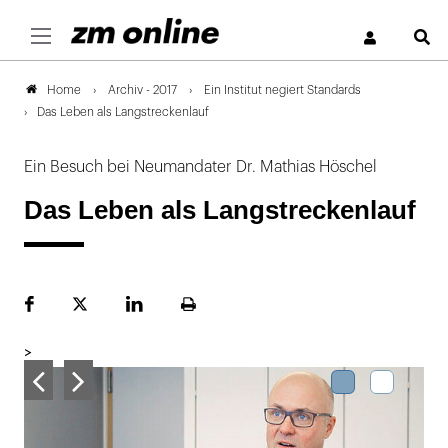
S
Archiv - 2017
Ein Institut negiert Standards
Home
Das Leben als Langstreckenlauf
Ein Besuch bei Neumandater Dr. Mathias Höschel
Das Leben als Langstreckenlauf
Facebook
Plattform
LinekdIn
Seite
X
ausdrucken
>