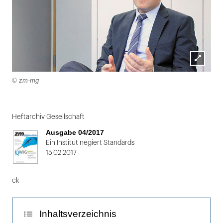
Lightbox
© zm-mg
öffnen
Folie
1
Heftarchiv Gesellschaft
von
Ausgabe 04/2017
2
Ein Institut negiert Standards
15.02.2017
ck
Inhaltsverzeichnis