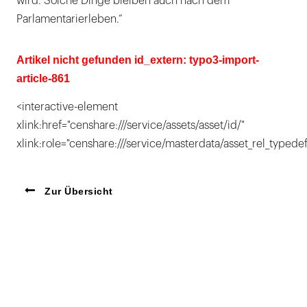
wird. Solche Dinge bleiben auch nach dem
Parlamentarierleben.“
Artikel nicht gefunden id_extern: typo3-import-
article-861
<interactive-element
xlink:href="censhare:///service/assets/asset/id/"
xlink:role="censhare:///service/masterdata/asset_rel_typedef
Zur Übersicht