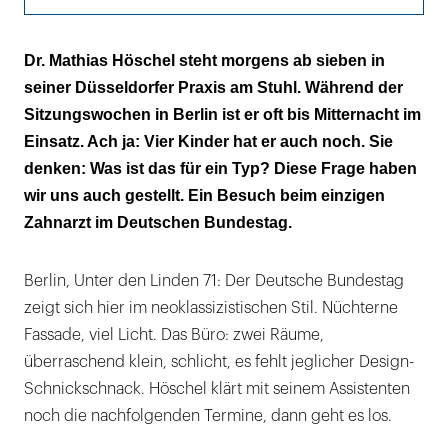
Ein Mann, zwei Fulltime-Jobs
Dr. Mathias Höschel steht morgens ab sieben in
seiner Düsseldorfer Praxis am Stuhl. Während der
Man bewegt sich und kommt früh ins Bett
Sitzungswochen in Berlin ist er oft bis Mitternacht im
Es geht weiter – mit oder ohne Mandat
Einsatz. Ach ja: Vier Kinder hat er auch noch. Sie
denken: Was ist das für ein Typ? Diese Frage haben
wir uns auch gestellt. Ein Besuch beim einzigen
Zahnarzt im Deutschen Bundestag.
Berlin, Unter den Linden 71: Der Deutsche Bundestag
zeigt sich hier im neoklassizistischen Stil. Nüchterne
Fassade, viel Licht. Das Büro: zwei Räume,
überraschend klein, schlicht, es fehlt jeglicher Design-
Schnickschnack. Höschel klärt mit seinem Assistenten
noch die nachfolgenden Termine, dann geht es los.