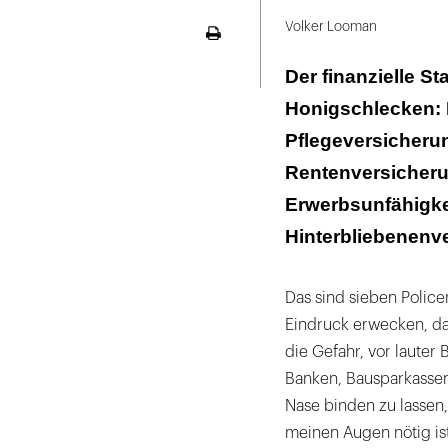
Autor
LinekdIn
ist
Volker Looman
Seite
freiberuflicher
ausdrucken
Der finanzielle St
Finanzanalytiker
Honigschlecken: 
in
Stuttgart.
Pflegeversicheru
Jede
Rentenversicherun
Woche
Erwerbsunfähigke
veröffentlicht
Hinterbliebenenv
er
in
der
Das sind sieben Police
BILD
Eindruck erwecken, das
und
die Gefahr, vor lauter
in
Banken, Bausparkassen
der
Nase binden zu lassen,
FAZ
meinen Augen nötig ist,