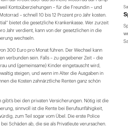
Sa
weil Kontoüberziehungen – für die Freundin – und
S
Motorrad – schnell 10 bis 12 Prozent pro Jahr kosten.
ial“ bietet die gesetzliche Krankenkasse. Wer zurzeit
Sp
ro Jahr verdient, kann von der gesetzlichen in die
we
herung wechseln.
S
 von 300 Euro pro Monat führen. Der Wechsel kann
en verbunden sein. Falls – zu gegebener Zeit – die
rau und (gemeinsame) Kinder eingetauscht wird,
waltig steigen, und wenn im Alter die Ausgaben in
nnen die Kosten zahnärztliche Renten ganz schön
 gibt’s bei den privaten Versicherungen. Nötig ist die
herung, sinnvoll ist die Rente bei Berufsunfähigkeit,
würdig, zum Teil sogar vom Übel. Die erste Police
 bei Schäden ab, die sie als Privatleute verursachen.