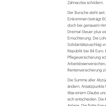
einen
Zahnarztes schildern.
Aufsatz
Der Bursche steht seit 
über
Einkommen beträgt 60.0
Geldanlagen.
doch bei genauem Hins
Außerdem
Dreimal Steuer plus v
unterstützt
Ernüchterung. Die Loh
er
Solidaritätszuschlag v
Zahnärzte
Republik bei 84 Euro. 
auf
Pflegeversicherung sch
Honorarbasis
Arbeitslosenversicheru
bei
Rentenversicherung zi
der
Gestaltung
Die Summe aller Abzüge
des
ändern. Ansatzpunkte 
Privatvermögens.
Was einem Glaube und 
|
sich entscheiden. Die 
Anlage. Die flotte Fre