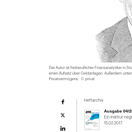
Der Autor ist freiberuflicher Finanzanalytiker in S
einen Aufsatz über Geldanlagen. Außerdem unters
© privat
Privatvermögens.
Folie
1
Heftarchiv
Facebook
von
Ausgabe 04/2
2:
Plattform
Ein Institut neg
X
15.02.2017
Der