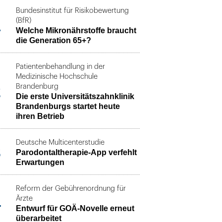
Bundesinstitut für Risikobewertung
1
(BfR)
Welche Mikronährstoffe braucht
die Generation 65+?
Patientenbehandlung in der
Medizinische Hochschule
2
Brandenburg
Die erste Universitätszahnklinik
Brandenburgs startet heute
ihren Betrieb
Deutsche Multicenterstudie
3
Parodontaltherapie-App verfehlt
Erwartungen
Reform der Gebührenordnung für
4
Ärzte
Entwurf für GOÄ-Novelle erneut
überarbeitet