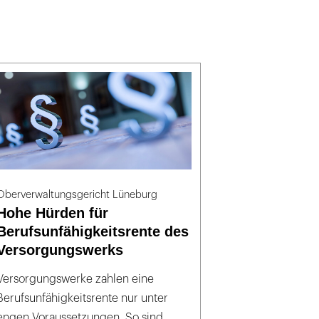
Oberverwaltungsgericht Lüneburg
Hohe Hürden für
Berufsunfähigkeitsrente des
Versorgungswerks
Versorgungswerke zahlen eine
Berufsunfähigkeitsrente nur unter
engen Voraussetzungen. So sind