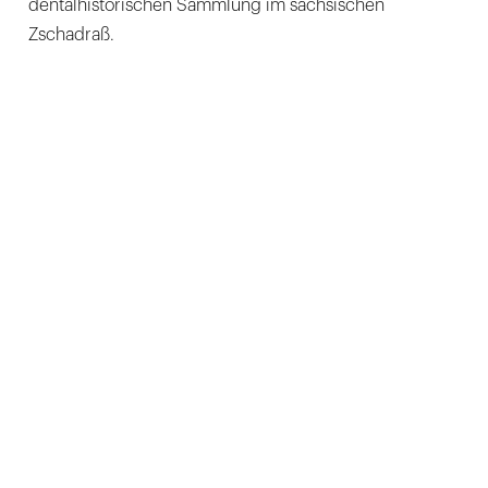
dentalhistorischen Sammlung im sächsischen
Zschadraß.