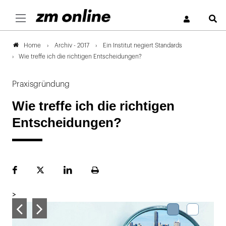
S
Archiv - 2017
Ein Institut negiert Standards
Home
Wie treffe ich die richtigen Entscheidungen?
Praxisgründung
Wie treffe ich die richtigen
Entscheidungen?
Facebook
Plattform
LinekdIn
Seite
X
ausdrucken
>