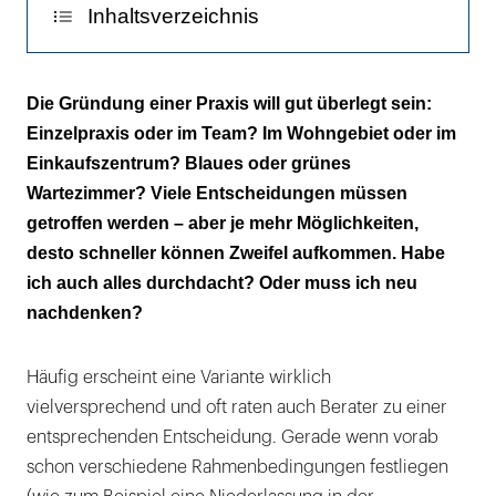
Inhaltsverzeichnis
Ihr Ruhe-Netzwerk offenbart Ihre Zweifel
Die Gründung einer Praxis will gut überlegt sein:
Einzelpraxis oder im Team? Im Wohngebiet oder im
Sicherheit durch systematisches Vorgehen
Einkaufszentrum? Blaues oder grünes
Spiegeln Sie Ihre Wahl durch Imaginationen
Wartezimmer? Viele Entscheidungen müssen
getroffen werden – aber je mehr Möglichkeiten,
Zum Schluss: Der Werte-Check
desto schneller können Zweifel aufkommen. Habe
ich auch alles durchdacht? Oder muss ich neu
nachdenken?
Häufig erscheint eine Variante wirklich
vielversprechend und oft raten auch Berater zu einer
entsprechenden Entscheidung. Gerade wenn vorab
schon verschiedene Rahmenbedingungen festliegen