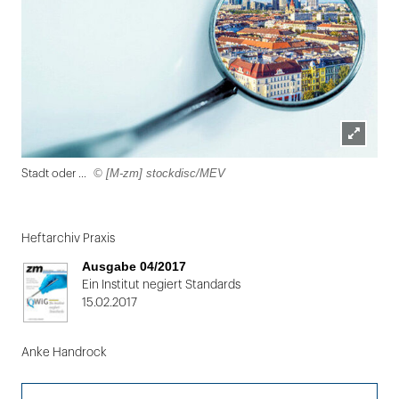
Lightbox
© [M-zm] stockdisc/MEV
Stadt oder ...
öffnen
Folie
1
Heftarchiv Praxis
von
Ausgabe 04/2017
2:
Ein Institut negiert Standards
15.02.2017
Stadt
oder
Anke Handrock
...