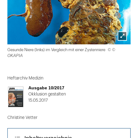
Lightbox
© ©
Gesunde Niere (links) im Vergleich mit einer Zystenniere
öffnen
OKAPIA
Folie
1
Heftarchiv Medizin
von
Ausgabe 10/2017
2
Okklusion gestalten
15.05.2017
Christine Vetter