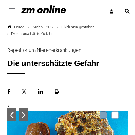
S
Archiv - 2017
Okklusion gestalten
Home
Die unterschätzte Gefahr
Repetitorium Nierenerkrankungen
Die unterschätzte Gefahr
Facebook
Plattform
LinekdIn
Seite
X
ausdrucken
>