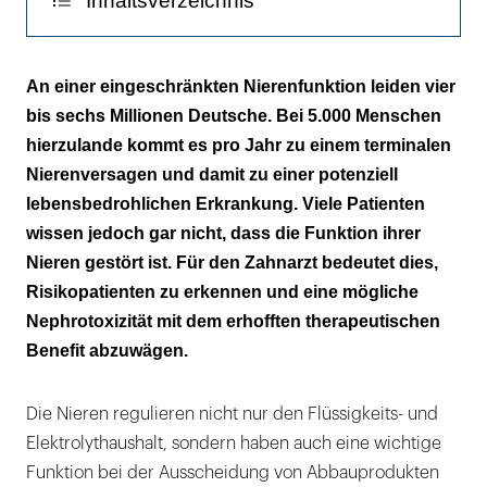
Inhaltsverzeichnis
Harnleiter- und Nierensteine
An einer eingeschränkten Nierenfunktion leiden vier
bis sechs Millionen Deutsche. Bei 5.000 Menschen
Die Pyelonephritis
hierzulande kommt es pro Jahr zu einem terminalen
Die Glomerulonephritis
Nierenversagen und damit zu einer potenziell
lebensbedrohlichen Erkrankung. Viele Patienten
Die Niereninsuffizienz
wissen jedoch gar nicht, dass die Funktion ihrer
Nieren gestört ist. Für den Zahnarzt bedeutet dies,
Akutes Nierenversagen
Risikopatienten zu erkennen und eine mögliche
Nierentransplantation
Nephrotoxizität mit dem erhofften therapeutischen
Benefit abzuwägen.
Die Nieren regulieren nicht nur den Flüssigkeits- und
Elektrolythaushalt, sondern haben auch eine wichtige
Funktion bei der Ausscheidung von Abbauprodukten