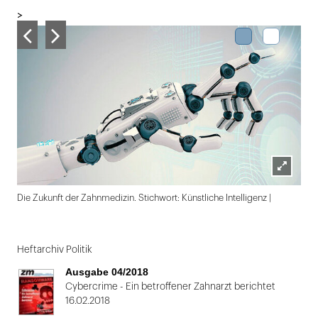
>
Lightbox
Die Zukunft der Zahnmedizin. Stichwort: Künstliche Intelligenz |
öffnen
Folie
1
Heftarchiv Politik
von
Ausgabe 04/2018
2
Cybercrime - Ein betroffener Zahnarzt berichtet
16.02.2018