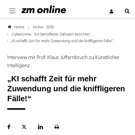
S
Archiv - 2018
Home
Cybercrime - Ein betroffener Zahnarzt berichtet
„KI schafft Zeit für mehr Zuwendung und die kniffligeren Fälle!“
Interview mit Prof. Klaus Juffernbruch zu Künstlicher
Intelligenz
„KI schafft Zeit für mehr
Zuwendung und die kniffligeren
Fälle!“
Facebook
Plattform
LinekdIn
Seite
X
ausdrucken