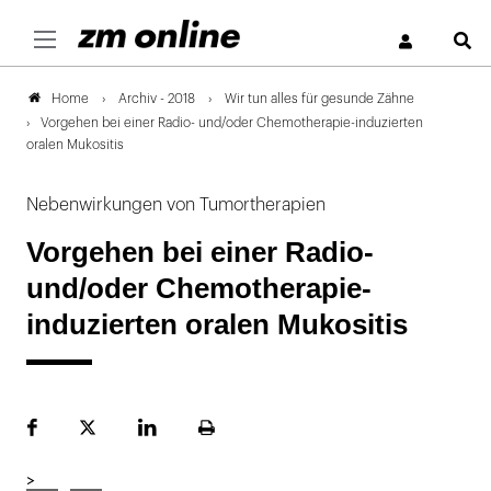
S
Archiv - 2018
Wir tun alles für gesunde Zähne
Home
Vorgehen bei einer Radio- und/oder Chemotherapie-induzierten
oralen Mukositis
Nebenwirkungen von Tumortherapien
Vorgehen bei einer Radio-
und/oder Chemotherapie-
induzierten oralen Mukositis
Facebook
Plattform
LinekdIn
Seite
X
ausdrucken
>