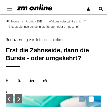
S
Archiv - 2018
Wirkt es oder wirkt es nicht?
Home
Erst die Zahnseide, dann die Bürste - oder umgekehrt?
Reduzierung von Interdentalplaque
Erst die Zahnseide, dann die
Bürste - oder umgekehrt?
Facebook
Plattform
LinekdIn
Seite
X
ausdrucken
>