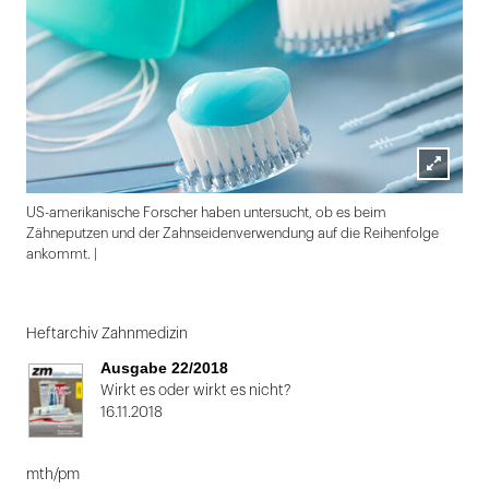
Lightbox
US-amerikanische Forscher haben untersucht, ob es beim
öffnen
Zähneputzen und der Zahnseidenverwendung auf die Reihenfolge
ankommt. |
Folie
1
Heftarchiv Zahnmedizin
von
Ausgabe 22/2018
2
Wirkt es oder wirkt es nicht?
16.11.2018
mth/pm