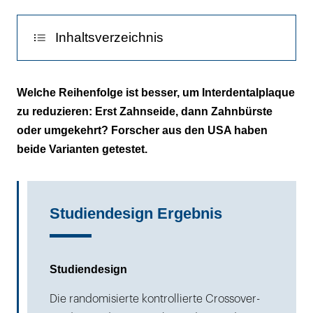
Inhaltsverzeichnis
Fluorid verbleibt besser im Mund, wenn vor
Welche Reihenfolge ist besser, um Interdentalplaque
dem Zähneputzen Zahnseide benutzt wird
zu reduzieren: Erst Zahnseide, dann Zahnbürste
oder umgekehrt? Forscher aus den USA haben
beide Varianten getestet.
Studiendesign Ergebnis
Studiendesign
Die randomisierte kontrollierte Crossover-