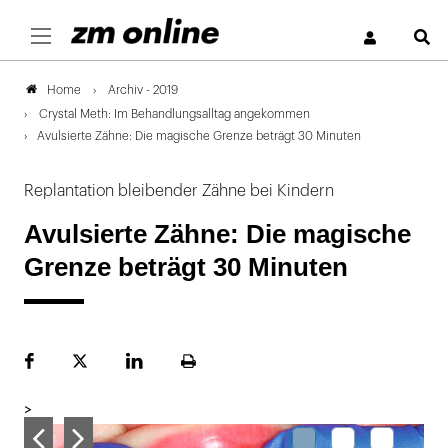
S
Archiv - 2019
Home
Crystal Meth: Im Behandlungsalltag angekommen
Avulsierte Zähne: Die magische Grenze beträgt 30 Minuten
Replantation bleibender Zähne bei Kindern
Avulsierte Zähne: Die magische
Grenze beträgt 30 Minuten
Facebook
Plattform
LinekdIn
Seite
X
ausdrucken
>