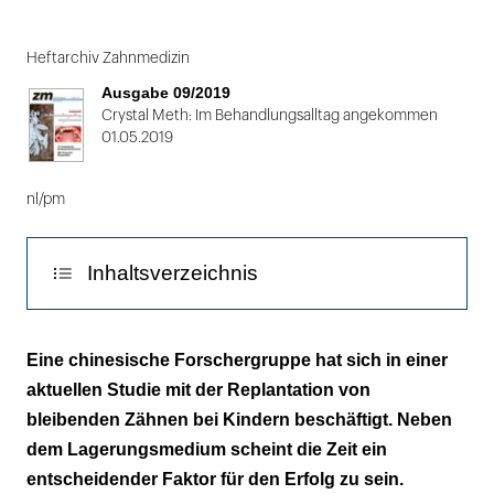
Folie
1
Heftarchiv Zahnmedizin
von
Ausgabe 09/2019
3
Crystal Meth: Im Behandlungsalltag angekommen
01.05.2019
nl/pm
Inhaltsverzeichnis
Viel weniger Wurzelresorptionen bei einer
Eine chinesische Forschergruppe hat sich in einer
Replantation innerhalb der ersten 30 Minuten
aktuellen Studie mit der Replantation von
nach Avulsion
bleibenden Zähnen bei Kindern beschäftigt. Neben
dem Lagerungsmedium scheint die Zeit ein
entscheidender Faktor für den Erfolg zu sein.